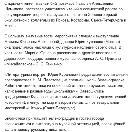
Открыла чтения главный библиотекарь Наталья Алексеевна
Шумилова, рассказав участникам чтений о совместной работе по
популяризации творчества русского писателя Зеленоградской
библиотекой с коллегами из Пскова, Костромы, Санкт-Петербурга и
Москвы.
С большим внимание гости мероприятия слушали выступление
Марины Юрьевны Алексеевой, дочери Юрия Куранова (Москва):
она поделилась мыслями о культурном наследии своего отца. В
частности, Марина Юрьевна рассказала о дружбе писателя с
директором Государственного музея-заповедника А. С. Пушкина
«Михайловское» С. С. Гейченко.
«Литературный портрет Юрия Куранова» представили воспитанники
преподавателя Н. М. Пластовец из средней школы Зеленоградска.
Ребята читали отрывки из сочинений-отзывов о русском писателе,
написанные в разные годы школьниками. Завершились
традиционные Курановские чтения документально-художественной
историей «Взглянул на мир я взором ясным ...» от театральной
мастерской «Штрих» (Санкт-Петербург).
Библиотека приглашает зеленоградцев и гостей города
познакомиться с литературно-музейной экспозицией, посвящённой
талантливому русскому писателю.