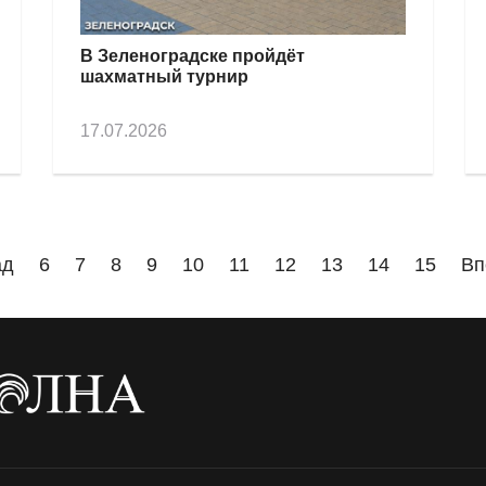
В Зеленоградске пройдёт
шахматный турнир
17.07.2026
ад
6
7
8
9
10
11
12
13
14
15
Вп