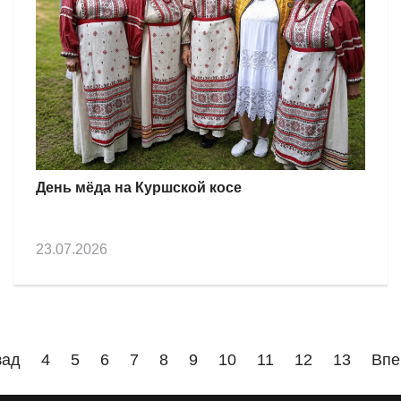
День мёда на Куршской косе
23.07.2026
зад
4
5
6
7
8
9
10
11
12
13
Впе