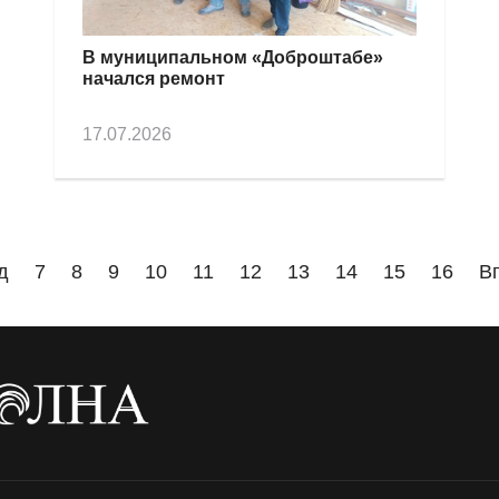
В муниципальном «Доброштабе»
начался ремонт
17.07.2026
д
7
8
9
10
11
12
13
14
15
16
В