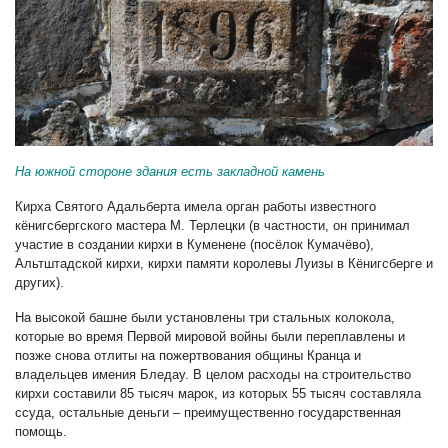
На южной стороне здания есть закладной камень
Кирха Святого Адальберта имела орган работы известного
кёнигсбергского мастера М. Терлецки (в частности, он принимал
участие в создании кирхи в Куменене (посёлок Кумачёво),
Альтштадской кирхи, кирхи памяти королевы Луизы в Кёнигсберге и
других).
На высокой башне были установлены три стальных колокола,
которые во время Первой мировой войны были переплавлены и
позже снова отлиты на пожертвования общины Кранца и
владельцев имения Бледау. В целом расходы на строительство
кирхи составили 85 тысяч марок, из которых 55 тысяч составляла
ссуда, остальные деньги – преимущественно государственная
помощь.