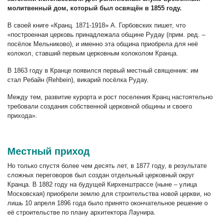
молитвенный дом, который был освящён в 1855 году.
В своей книге «Кранц. 1871-1918» А. Горбовских пишет, что
«построенная церковь принадлежала общине Рудау (прим. ред. –
посёлок Мельниково), и именно эта община приобрела для неё
колокол, ставший первым церковным колоколом Кранца.
В 1863 году в Кранце появился первый местный священник: им
стал Ребайн (Rehbein), викарий посёлка Рудау.
Между тем, развитие курорта и рост поселения Кранц настоятельно
требовали создания собственной церковной общины и своего
прихода».
Местный приход
Но только спустя более чем десять лет, в 1877 году, в результате
сложных переговоров был создан отдельный церковный округ
Кранца. В 1882 году на будущей Кирхенштрассе (ныне – улица
Московская) приобрели землю для строительства новой церкви, но
лишь 10 апреля 1896 года было принято окончательное решение о
её строительстве по плану архитектора Лаунира.