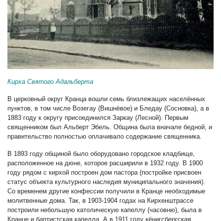
Кирха Святого Адальберта
В церковный округ Кранца вошли семь близлежащих населённых
пунктов, в том числе Возегау (Вишнёвое) и Бледау (Сосновка), а в
1883 году к округу присоединился Заркау (Лесной). Первым
священником был Альберт Эбель. Община была вначале бедной, и
правительство полностью оплачивало содержание священника.
В 1893 году общиной было оборудовано городское кладбище,
расположенное на дюне, которое расширили в 1932 году. В 1900
году рядом с кирхой построен дом пастора (постройке присвоен
статус объекта культурного наследия муниципального значения).
Со временем другие конфессии получили в Кранце необходимые
молитвенные дома. Так, в 1903-1904 годах на Кирхенштрассе
построили небольшую католическую капеллу (часовню), была в
Кранце и баптистская капелла. А в 1911 году кёнигсбергская