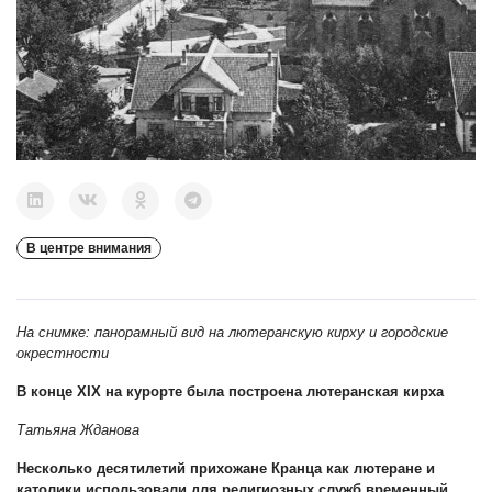
В центре внимания
На снимке: панорамный вид на лютеранскую кирху и городские
окрестности
В конце XIX на курорте была построена лютеранская кирха
Татьяна Жданова
Несколько десятилетий прихожане Кранца как лютеране и
католики использовали для религиозных служб временный