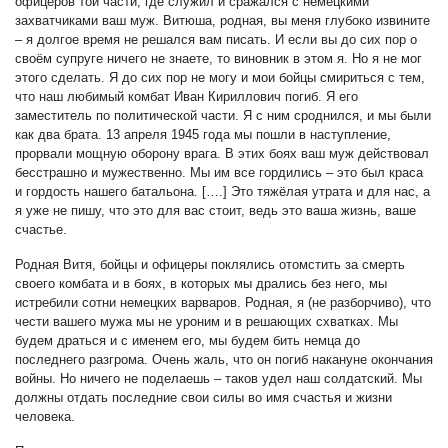
офицеров той части, где служил и сражался с немецкими
захватчиками ваш муж. Витюша, родная, вы меня глубоко извините
– я долгое время не решался вам писать. И если вы до сих пор о
своём супруге ничего не знаете, то виновник в этом я. Но я не мог
этого сделать. Я до сих пор не могу и мои бойцы смириться с тем,
что наш любимый комбат Иван Кириллович погиб. Я его
заместитель по политической части. Я с ним сроднился, и мы были
как два брата. 13 апреля 1945 года мы пошли в наступление,
прорвали мощную оборону врага. В этих боях ваш муж действовал
бесстрашно и мужественно. Мы им все гордились – это был краса
и гордость нашего батальона. [….] Это тяжёлая утрата и для нас, а
я уже не пишу, что это для вас стоит, ведь это ваша жизнь, ваше
счастье.
Родная Витя, бойцы и офицеры поклялись отомстить за смерть
своего комбата и в боях, в которых мы дрались без него, мы
истребили сотни немецких варваров. Родная, я (не разборчиво), что
чести вашего мужа мы не уроним и в решающих схватках. Мы
будем драться и с именем его, мы будем бить немца до
последнего разгрома. Очень жаль, что он погиб накануне окончания
войны. Но ничего не поделаешь – таков удел наш солдатский. Мы
должны отдать последние свои силы во имя счастья и жизни
человека.