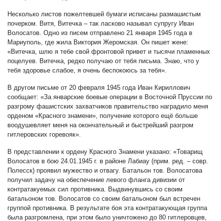
Несколько листов пожелтевшей бумаги исписаны размашистым
почерком. Витя, Витечка – так ласково называл супругу Иван
Волосатов. Одно из писем отправлено 21 января 1945 года в
Мариуполь, где жила Виктория Жеромская. Он пишет жене:
«Витечка, шлю я тебе свой фронтовой привет и тысячи пламенных
поцелуев. Витечка, редко получаю от тебя письма. Знаю, что у
тебя здоровье слабое, я очень беспокоюсь за тебя».
В другом письме от 20 февраля 1945 года Иван Кириллович
сообщает: «За январские боевые операции в Восточной Пруссии по
разгрому фашистских захватчиков правительство наградило меня
орденом «Красного знамени», получение которого ещё больше
воодушевляет меня на окончательный и быстрейший разгром
гитлеровских горевояк».
В представлении к ордену Красного Знамени указано: «Товарищ
Волосатов в бою 24.01.1945 г. в районе Лабиау (прим. ред. – совр.
Полесск) проявил мужество и отвагу. Батальон тов. Волосатова
получил задачу на обеспечение левого фланга дивизии от
контратакуемых сил противника. Выдвинувшись со своим
батальоном тов. Волосатов со своим батальоном был встречен
группой противника. В результате боя эта контратакующая группа
была разгромлена, при этом было уничтожено до 80 гитлеровцев,