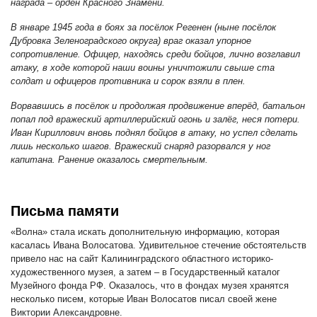
награда – орден Красного Знамени.
В январе 1945 года в боях за посёлок Регенен (ныне посёлок
Дубровка Зеленоградского округа) враг оказал упорное
сопротивление. Офицер, находясь среди бойцов, лично возглавил
атаку, в ходе которой наши воины уничтожили свыше ста
солдат и офицеров противника и сорок взяли в плен.
Ворвавшись в посёлок и продолжая продвижение вперёд, батальон
попал под вражеский артиллерийский огонь и залёг, неся потери.
Иван Кириллович вновь поднял бойцов в атаку, но успел сделать
лишь несколько шагов. Вражеский снаряд разорвался у ног
капитана. Ранение оказалось смертельным.
Письма памяти
«Волна» стала искать дополнительную информацию, которая
касалась Ивана Волосатова. Удивительное стечение обстоятельств
привело нас на сайт Калининградского областного историко-
художественного музея, а затем – в Государственный каталог
Музейного фонда РФ. Оказалось, что в фондах музея хранятся
несколько писем, которые Иван Волосатов писал своей жене
Виктории Александровне.