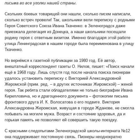
письма во все уголки нашей страны.
Скольких боевых товарищей они нашли, сколько писем написали,
сколько встреч провели! Так, школьники вели переписку с родными
Героя Советского Союза Ивана Ткаченко: в Зеленоградск даже
приезжала делегация из Донецка, а наши школьники посещали
родину героя с ответным визитом. Именно благодаря этой работе
улица Ленинградская в нашем городе была переименована в улицу
Ткаченко.
Но вернёмся к газетной публикации за 1980 год. Её автор,
внештатный корреспондент газеты О. Нилов, пишет: «Поиск начали
ещё в 1968 году. Лишь спустя год после начала поиска пионерам
удалось установить переписку с Викторией Александровной
Жеромской (прим. ред. – в других источниках Жиромской) – женой
героя. Так ребята стали обладателями не только биографии Ивана
Кирилловича, но и драгоценного документа – фотокопии письма
фронтового друга И. К. Волосатова о его подвиге. Виктория
Александровна Жеромская, живущая в городе Жданове, не смогла
побывать на могиле мужа. Возраст и состояние здоровья, да и
горькая память не позволяют ей совершить такую поездку.
С красными следопытами Зеленоградской школы-интерната №12
она поддерживает постоянную связь. Пионеры неоднократно