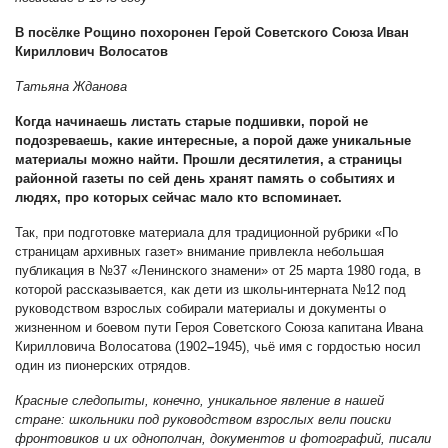
В посёлке Рощино похоронен Герой Советского Союза Иван
Кириллович Волосатов
Татьяна Жданова
Когда начинаешь листать старые подшивки, порой не
подозреваешь, какие интересные, а порой даже уникальные
материалы можно найти. Прошли десятилетия, а страницы
районной газеты по сей день хранят память о событиях и
людях, про которых сейчас мало кто вспоминает.
Так, при подготовке материала для традиционной рубрики «По
страницам архивных газет» внимание привлекла небольшая
публикация в №37 «Ленинского знамени» от 25 марта 1980 года, в
которой рассказывается, как дети из школы-интерната №12 под
руководством взрослых собирали материалы и документы о
жизненном и боевом пути Героя Советского Союза капитана Ивана
Кирилловича Волосатова (1902
–
1945), чьё имя с гордостью носил
один из пионерских отрядов.
Красные следопыты, конечно, уникальное явление в нашей
стране: школьники под руководством взрослых вели поиски
фронтовиков и их однополчан, документов и фотографий, писали