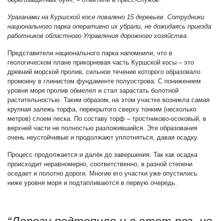
Ураганами на Куршской косе повалено 15 деревьев. Сотрудники
национального парка оперативно их убрали, не дожидаясь приезда
работников областного Управления дорожного хозяйства.
Представители национального парка напомнили, что в
геологическом плане прикорневая часть Куршской косы – это
древний морской пролив, сильное течение которого образовало
промоину в глинистом фундаменте полуострова. С понижением
уровня моря пролив обмелел и стал зарастать болотной
растительностью. Таким образом, на этом участке возникла самая
крупная залежь торфа, перекрытого сверху тонким (несколько
метров) слоем песка. По составу торф – тростниково-осоковый, в
верхней части не полностью разложившийся. Эти образования
очень неустойчивые и продолжают уплотняться, давая осадку.
Процесс продолжается и далёк до завершения. Так как осадка
происходит неравномерно, соответственно, в разной степени
оседает и полотно дороги. Многие его участки уже опустились
ниже уровня моря и подтапливаются в первую очередь.