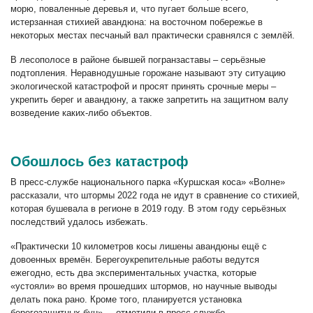
морю, поваленные деревья и, что пугает больше всего,
истерзанная стихией авандюна: на восточном побережье в
некоторых местах песчаный вал практически сравнялся с землёй.
В лесополосе в районе бывшей погранзаставы – серьёзные
подтопления. Неравнодушные горожане называют эту ситуацию
экологической катастрофой и просят принять срочные меры –
укрепить берег и авандюну, а также запретить на защитном валу
возведение каких-либо объектов.
Обошлось без катастроф
В пресс-службе национального парка «Куршская коса» «Волне»
рассказали, что штормы 2022 года не идут в сравнение со стихией,
которая бушевала в регионе в 2019 году. В этом году серьёзных
последствий удалось избежать.
«Практически 10 километров косы лишены авандюны ещё с
довоенных времён. Берегоукрепительные работы ведутся
ежегодно, есть два экспериментальных участка, которые
«устояли» во время прошедших штормов, но научные выводы
делать пока рано. Кроме того, планируется установка
берегозащитных бун», – отметили в пресс-службе.