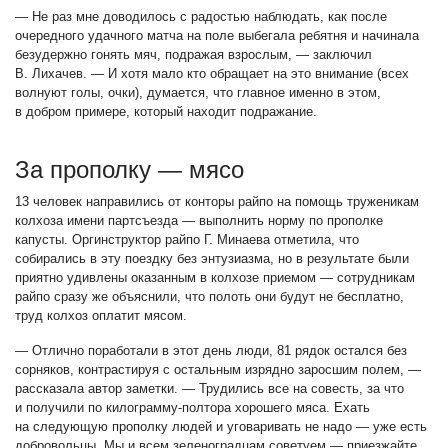
— Не раз мне доводилось с радостью наблюдать, как после
очередного удачного матча на поле выбегала ребятня и начинала
безудержно гонять мяч, подражая взрослым, — заключил
В. Лихачев. — И хотя мало кто обращает на это внимание (всех
волнуют голы, очки), думается, что главное именно в этом,
в добром примере, который находит подражание.
За прополку — мясо
13 человек направились от конторы райпо на помощь труженикам
колхоза имени партсъезда — выполнить норму по прополке
капусты. Оргинструктор райпо Г. Минаева отметила, что
собирались в эту поездку без энтузиазма, но в результате были
приятно удивлены оказанным в колхозе приемом — сотрудникам
райпо сразу же объяснили, что полоть они будут не бесплатно,
труд колхоз оплатит мясом.
— Отлично поработали в этот день люди, 81 рядок остался без
сорняков, контрастируя с остальным изрядно заросшим полем, —
рассказала автор заметки. — Трудились все на совесть, за что
и получили по килограмму-полтора хорошего мяса. Ехать
на следующую прополку людей и уговаривать не надо — уже есть
добровольцы. Мы и всем зеленоградцам советуем — приезжайте