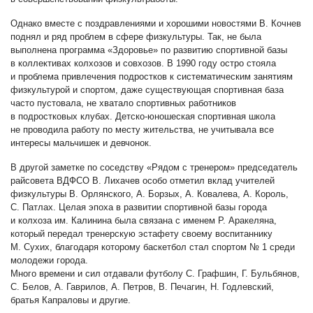
Однако вместе с поздравлениями и хорошими новостями В. Кочнев
поднял и ряд проблем в сфере физкультуры. Так, не была
выполнена программа «Здоровье» по развитию спортивной базы
в коллективах колхозов и совхозов. В 1990 году остро стояла
и проблема привлечения подростков к систематическим занятиям
физкультурой и спортом, даже существующая спортивная база
часто пустовала, не хватало спортивных работников
в подростковых клубах. Детско-юношеская спортивная школа
не проводила работу по месту жительства, не учитывала все
интересы мальчишек и девчонок.
В другой заметке по соседству «Рядом с тренером» председатель
райсовета ВДФСО В. Лихачев особо отметил вклад учителей
физкультуры В. Орлянского, А. Борзых, А. Ковалева, А. Король,
С. Патлах. Целая эпоха в развитии спортивной базы города
и колхоза им. Калинина была связана с именем Р. Аракеляна,
который передал тренерскую эстафету своему воспитаннику
М. Сухих, благодаря которому баскетбол стал спортом № 1 среди
молодежи города.
Много времени и сил отдавали футболу С. Графшин, Г. Бульбянов,
С. Белов, А. Гаврилов, А. Петров, В. Печагин, Н. Годлевский,
братья Капраловы и другие.