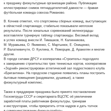
к празднику физкультурные организации района. Публикацию
иллюстрировал снимок пятнадцатилетней давности — бравая
футбольная команда совхоза Романово.
В. Кочнев отметил, что спортсмены сборных команд, выступающих
в областной спартакиаде, стабильно показывали неплохие
результаты. После зональных соревнований зеленоградцы
возглавляли турнирную таблицу спартакиады. Весомый вклад
в успех команд внесли И. Тимашков, Н. Калинникова,
М. Муравьева, О. Якименко, С. Мартынюк, Е. Онищенко,
Р. Валаткевичуте, О. Куклина, А. Поморцев, Д. Аракелян и многие
другие.
В городе силами ДРСУ и кооператива «Строитель» подходило
к завершению строительство трех теннисных кортов, кооперативом
«Зодчий» реконструирован атлетический зал подросткового клуба
«Бригантина». На городском стадионе появились планы построить
бытовые помещения (раздевалки, душевые), а также
физкультурный комплекс.
Также в преддверии праздника было принято постановление
Госкомтруда СССР и секретариата ВЦСПС об увеличении
заработной платы работникам физкультуры, тренерам
и инструкторам, чтобы прекратить отток кадров и дать толчок
в совершенствовании физкультработы.