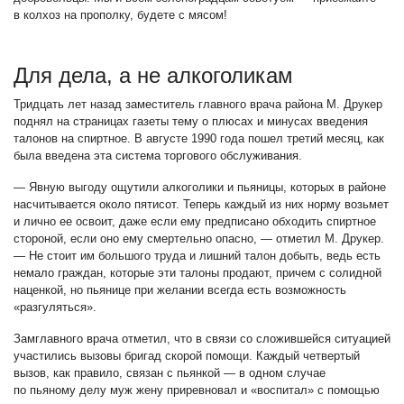
в колхоз на прополку, будете с мясом!
Для дела, а не алкоголикам
Тридцать лет назад заместитель главного врача района М. Друкер
поднял на страницах газеты тему о плюсах и минусах введения
талонов на спиртное. В августе 1990 года пошел третий месяц, как
была введена эта система торгового обслуживания.
— Явную выгоду ощутили алкоголики и пьяницы, которых в районе
насчитывается около пятисот. Теперь каждый из них норму возьмет
и лично ее освоит, даже если ему предписано обходить спиртное
стороной, если оно ему смертельно опасно, — отметил М. Друкер.
— Не стоит им большого труда и лишний талон добыть, ведь есть
немало граждан, которые эти талоны продают, причем с солидной
наценкой, но пьянице при желании всегда есть возможность
«разгуляться».
Замглавного врача отметил, что в связи со сложившейся ситуацией
участились вызовы бригад скорой помощи. Каждый четвертый
вызов, как правило, связан с пьянкой — в одном случае
по пьяному делу муж жену приревновал и «воспитал» с помощью