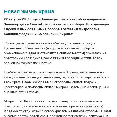
Новая жизнь храма
22 августа 2007 года «Волна» рассказывает об освящении в
Зеленоградске Спасо-Преображенского собора. Праздничную
службу и чин освящения собора возглавил митрополит
Калининградский и Смоленский Кирилл:
«Освящение храма – важное событие для нашего города.
Церемония «обновления» (получив освящение, собор из
обыкновенного здания становится святым местом) пришлась на
престольный праздник Преображения Господня и отличалась
особенной торжественностью.
Прибывший на церемонию митрополит Кирилл, облачённый по
этому случаю в специальные одежды, освятил алтарь, а затем и
весь храм. Стены собора были окроплены святой водой и
крестообразно помазаны святой миррой. Затем были освящены и
внешние стены храма.
Митрополит Кирилл зажёг первую свечу и поставил её возле
престола (до этого момента в храме не горела ни одна свеча).
Владыка трижды осенил собор крестом на четыре стороны, а затем
окропил святой водой храм, священнослужителей и прихожан. В