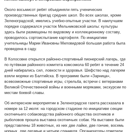
Около восьмисот ребят объединяли пять ученических
производственных бригад средних школ. Во всех школах, кроме
Зеленоградской, имелись учебно-опытные участки. В наилучшем
порядке содержался участок Мельниковской школы: культуры
здесь были размещены по видовому и коллекционному составу,
проводилось сортоиспытание картофеля. По инициативе
учительницы Марии Ивановны Миловидовой большая работа была
проведена в саду.
В Колосовке открылся районно-спортивный пионерский лагерь, где
по путёвкам районного комитета комсомола 60 ребят в течение 24
дней набирались сил, ловкости и здоровья. Шефство над лагерем
взяли моряки из Балтийска. В программе были «Зарница»,
всевозможные спортивные игры, стрельба, встречи с ветеранами
Великой Отечественной войны и военными моряками, экскурсии по
местам боевой славы.
Об интересном мероприятии в Зеленоградске газета рассказала в
номере за 12 июля: на городском стадионе по инициативе секции
охотничьего собаководства районного общества охотников и
рыболовов прошла выставка охотничьих собак. На выставке были
представлены 18 животных, из них две лайки, две гончие, восемь
норных, две легавые и четыре спаниеля. Организаторы отметили,