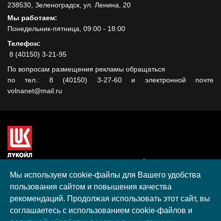
238530, Зеленоградск, ул. Ленина, 20
Мы работаем:
Понедельник-пятница, 09:00 - 18:00
Телефон:
8 (40150) 3-21-95
По вопросам размещения рекламы обращаться
по тел.: 8 (40150) 3-27-60 и электронной почте
volnanet@mail.ru
Сайт создан при поддержке ООО "ЛУКОЙЛ-КМН" на средства
гранта, полученного в рамках XIII Конкурса социальных и
Мы используем cookie-файлы для Вашего удобства
культурных проектов ПАО "ЛУКОЙЛ" на территории
пользования сайтом и повышения качества
Калининградской области в 2020 году
рекомендаций. Продолжая использовать этот сайт, вы
Согласие на обработку персональных данных
соглашаетесь с использованием cookie-файлов и
Разработка, поддержка и продвижение S-Media group