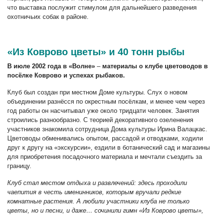
что выставка послужит стимулом для дальнейшего разведения
охотничьих собак в районе.
«Из Коврово цветы» и 40 тонн рыбы
В июле 2002 года в «Волне»
–
материалы о клубе цветоводов в
посёлке Коврово и успехах рыбаков.
Клуб был создан при местном Доме культуры. Слух о новом
объединении разнёсся по окрестным посёлкам, и менее чем через
год работы он насчитывал уже около тридцати человек. Занятия
строились разнообразно. С теорией декоративного озеленения
участников знакомила сотрудница Дома культуры Ирина Валацкас.
Цветоводы обменивались опытом, рассадой и отводками, ходили
друг к другу на «экскурсии», ездили в ботанический сад и магазины
для приобретения посадочного материала и мечтали съездить за
границу.
Клуб стал местом отдыха и развлечений: здесь проходили
чаепития в честь именинников, которым вручали редкие
комнатные растения. А любили участники клуба не только
цветы, но и песни, и даже… сочинили гимн «Из Коврово цветы»,