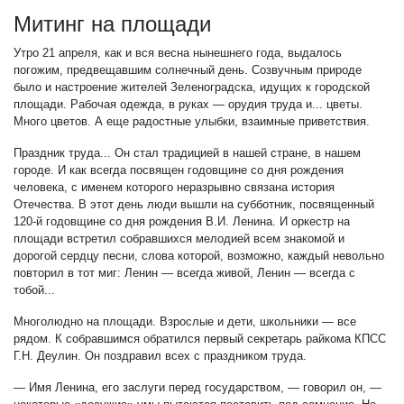
Митинг на площади
Утро 21 апреля, как и вся весна нынешнего года, выдалось
погожим, предвещавшим солнечный день. Созвучным природе
было и настроение жителей Зеленоградска, идущих к городской
площади. Рабочая одежда, в руках — орудия труда и... цветы.
Много цветов. А еще радостные улыбки, взаимные приветствия.
Праздник труда... Он стал традицией в нашей стране, в нашем
городе. И как всегда посвящен годовщине со дня рождения
человека, с именем которого неразрывно связана история
Отечества. В этот день люди вышли на субботник, посвященный
120-й годовщине со дня рождения В.И. Ленина. И оркестр на
площади встретил собравшихся мелодией всем знакомой и
дорогой сердцу песни, слова которой, возможно, каждый невольно
повторил в тот миг: Ленин — всегда живой, Ленин — всегда с
тобой...
Многолюдно на площади. Взрослые и дети, школьники — все
рядом. К собравшимся обратился первый секретарь райкома КПСС
Г.Н. Деулин. Он поздравил всех с праздником труда.
— Имя Ленина, его заслуги перед государством, — говорил он, —