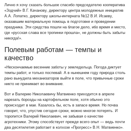
Лично я хочу сказать большое спасибо председателю кооператива
«Зодчий» В.Г. Качанову, директору центра молодежных инициатив
А.А. Лопатко, директору школы-интерната №12 В.И. Исаеву,
оказавшим материальную помощь в подготовке и проведении
праздника. Эти средства пошли на благое дело, ибо время и место,
где «русская слава все тропинки прошла», не должны быть забыты
никогда!».
Полевым работам — темпы и
качество
«Нескончаемые весенние заботы у земледельца. Погода диктует
темпы работ, и только поспевай. А в нынешнем году природа столь
рано вынудила механизаторов выйти в поле, что привычные сроки
никто не принимает во внимание.
Вот и Валерию Николаевичу Матвиенко приходится в апреле
нарезать борозды на картофельном поле, хотя обычно это
происходит в мае. Казалось бы, есть в запасе время. Но почва
говорит, что, упустив сегодня сроки, можно многое потерять. И
торопится Валерий Николаевич, не забывая о качестве
агротехники. Этому способствует прежде всего опыт — ведь почти
два десятилетия работает в колхозе «Прогресс» В.Н. Матвиенко».