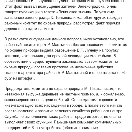
райисполкома В.Т. Лунева по улице Гагарина был срублен каштан.
Этот факт вызвал возмущение жителей Зеленоградска, о чем
говорят публикации в газете «Ленинское знамя». По устному
заявлению зеленоградца К. Тельнова и жалобам других граждан
районный комитет по охране природы рассмотрел факт порубки
дерева с выездом на место.
В результате обсуждения данного вопроса было установлено, что
районный архитектор Б.Р. Мастыкина без согласования с комитетом
по охране природы выдала разрешение В.Т. Луневу на порубку
каштана, хотя причин для срочной ликвидации его не было. В
соответствии с существующим законодательством комитет по
охране природы составил протокол на незаконные действия
главного архитектора района Б.Р. Мастыкиной и с нее взыскано 98
рублей штрафа».
Председатель комитета по охране природы М. Пишта писал, что
незаконная вырубка деревьев не частный пример, а, к сожалению,
закономерное звено в цепи событий. Он предложил «провести
инвентаризацию всех насаждений в городе, а после этого начать
восстановление и развитие зеленого хозяйства районного центра.
Служба по выполнению таких работ в городе имеется, но она не
выполняет своих функций. Раньше был комбинат коммунальных
предприятий и благоустройства (обратите внимание —