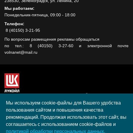
238530, Зеленоградск, ул. Ленина, 20
Мы работаем:
Понедельник-пятница, 09:00 - 18:00
Телефон:
8 (40150) 3-21-95
По вопросам размещения рекламы обращаться
по тел.: 8 (40150) 3-27-60 и электронной почте
volnanet@mail.ru
Сайт создан при поддержке ООО "ЛУКОЙЛ-КМН" на средства
гранта, полученного в рамках XIII Конкурса социальных и
Мы используем cookie-файлы для Вашего удобства
культурных проектов ПАО "ЛУКОЙЛ" на территории
пользования сайтом и повышения качества
Калининградской области в 2020 году
рекомендаций. Продолжая использовать этот сайт, вы
Согласие на обработку персональных данных
соглашаетесь с использованием cookie-файлов и
Разработка, поддержка и продвижение S-Media group
политикой обработки персональных данных.
© 2026 МАУ «Редакция общественно-политической газеты