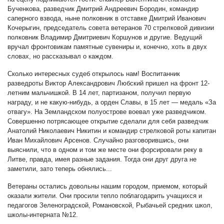
Бученкова, разведчик Дмитрий Андреевич Бородин, командир
саперного взвода, ныне полковник в отставке Дмитрий Иванович
Кочерыгин, председатель совета ветеранов 70 стрелковой дивизии
полковник Владимир Дмитриевич Коршунов и другие. Ведущий
вручал фронтовикам памятные сувениры и, конечно, хоть в двух
словах, но рассказывал о каждом.
Сколько интересных судеб открылось нам! Воспитанник
разведроты Виктор Александрович Любский пришел на фронт 12-
летним мальчишкой. В 14 лет, партизаном, получил первую
награду, и не какую-нибудь, а орден Славы, в 15 лет — медаль «За
отвагу». На Земландском полуострове воевал уже разведчиком.
Совершенно потрясающее открытие сделали для себя разведчик
Анатолий Николаевич Никитин и командир стрелковой роты капитан
Иван Михайлович Арсенов. Случайно разговорившись, они
выяснили, что в одном и том же месте они форсировали реку в
Литве, правда, имея разные задания. Тогда они друг друга не
заметили, зато теперь обнялись...
Ветераны остались довольны нашим городом, приемом, который
оказали жители. Они просили тепло поблагодарить учащихся и
педагогов Зеленоградской, Романовской, Рыбачьей средних школ,
школы-интерната №12.