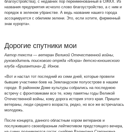
благоустройства), с недавних пор переименованный в ОЖКХ. Из
названия предприятия исчезло слово благоустройство, а с ним и
порядок в зеленом убранстве. А ведь название нашего города
ассоциируется с обилием зелени. Это, если хотите, фирменный
знак курорта».
Дорогие спутники мои
Автор текста — ветеран Великой Отечественной войны,
руководитель поискового отряда «Искра» детско-юношеского
клуба «Бригантина» Д. Ионов.
«Вот и настал тот последний из семи дней, которые провели
бывшие участники боев на Земландском полуострове в нашем
городе. В районном Доме культуры собрались на последнюю
встречу с фронтовиками все те, кому памятны годы Великой
Отечественной войны, кому дорога история этого края. Пришли
ветераны, люди среднего возраста, редко, но все же встречалась
молодежь.
После концерта, данного областным хором ветеранов и
послужившего своеобразным лейтмотивом предстоящего вечера,
на сцену поднимаются гости: снайпер Валентина Степановна