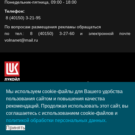
Понедельник-пятница, 09:00 - 18:00
Телефон:
8 (40150) 3-21-95
По вопросам размещения рекламы обращаться
по тел.: 8 (40150) 3-27-60 и электронной почте
volnanet@mail.ru
Сайт создан при поддержке ООО "ЛУКОЙЛ-КМН" на средства
гранта, полученного в рамках XIII Конкурса социальных и
Мы используем cookie-файлы для Вашего удобства
культурных проектов ПАО "ЛУКОЙЛ" на территории
пользования сайтом и повышения качества
Калининградской области в 2020 году
рекомендаций. Продолжая использовать этот сайт, вы
Согласие на обработку персональных данных
соглашаетесь с использованием cookie-файлов и
Разработка, поддержка и продвижение S-Media group
политикой обработки персональных данных.
© 2026 МАУ «Редакция общественно-политической газеты
Принять
«Волна»