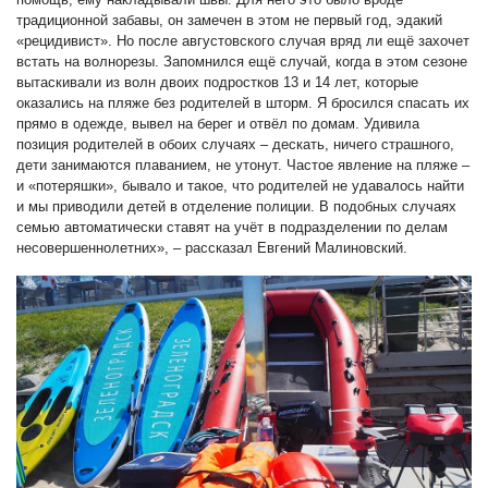
традиционной забавы, он замечен в этом не первый год, эдакий
«рецидивист». Но после августовского случая вряд ли ещё захочет
встать на волнорезы. Запомнился ещё случай, когда в этом сезоне
вытаскивали из волн двоих подростков 13 и 14 лет, которые
оказались на пляже без родителей в шторм. Я бросился спасать их
прямо в одежде, вывел на берег и отвёл по домам. Удивила
позиция родителей в обоих случаях – дескать, ничего страшного,
дети занимаются плаванием, не утонут. Частое явление на пляже –
и «потеряшки», бывало и такое, что родителей не удавалось найти
и мы приводили детей в отделение полиции. В подобных случаях
семью автоматически ставят на учёт в подразделении по делам
несовершеннолетних», – рассказал Евгений Малиновский.