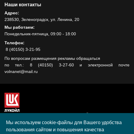
Наши контакты
Адрес:
238530, Зеленоградск, ул. Ленина, 20
Мы работаем:
Понедельник-пятница, 09:00 - 18:00
Телефон:
8 (40150) 3-21-95
По вопросам размещения рекламы обращаться
по тел.: 8 (40150) 3-27-60 и электронной почте
volnanet@mail.ru
Сайт создан при поддержке ООО "ЛУКОЙЛ-КМН" на средства
гранта, полученного в рамках XIII Конкурса социальных и
Мы используем cookie-файлы для Вашего удобства
культурных проектов ПАО "ЛУКОЙЛ" на территории
пользования сайтом и повышения качества
Калининградской области в 2020 году