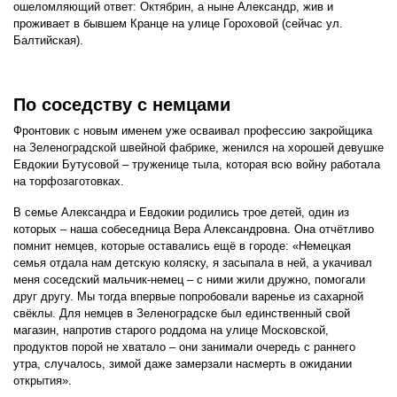
ошеломляющий ответ: Октябрин, а ныне Александр, жив и
проживает в бывшем Кранце на улице Гороховой (сейчас ул.
Балтийская).
По соседству с немцами
Фронтовик с новым именем уже осваивал профессию закройщика
на Зеленоградской швейной фабрике, женился на хорошей девушке
Евдокии Бутусовой – труженице тыла, которая всю войну работала
на торфозаготовках.
В семье Александра и Евдокии родились трое детей, один из
которых – наша собеседница Вера Александровна. Она отчётливо
помнит немцев, которые оставались ещё в городе: «Немецкая
семья отдала нам детскую коляску, я засыпала в ней, а укачивал
меня соседский мальчик-немец – с ними жили дружно, помогали
друг другу. Мы тогда впервые попробовали варенье из сахарной
свёклы. Для немцев в Зеленоградске был единственный свой
магазин, напротив старого роддома на улице Московской,
продуктов порой не хватало – они занимали очередь с раннего
утра, случалось, зимой даже замерзали насмерть в ожидании
открытия».