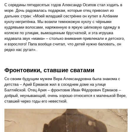
С середины пятидесятых годов Александр Осипов стал ходить в
море. Дочь радовалась подаркам, которые отец привозил из
дальних стран: «Моей младшей сестрёнке он купил в Албании
куклу-негритёнка. Мы возили темнокожую куклу с чёрными
кудрявыми волосами, наряженную в яркую шёлковую одежду в
коляске по улицам, вымощенным брусчаткой, и эта игрушка
издавала звук «мама» – столько внимания привлекали и детского,
и взрослого! Папа вообще считал, что детей нужно баловать, он
редко нас ругал».
Фронтовики, ставшие сватами
Со своим будущим мужем Вера Александровна была знакома с
детства – Арий Ермаков жил в соседнем доме на улице
Балтийской. Отец Ария – фронтовик Иван Фёдорович Ермаков –
добрый, неунывающий, очень хорошо относился к маленькой Вере,
ставшей через годы его невесткой.