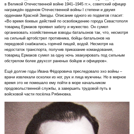
в Великой Отечественной войне 1941–1945 гг.», советский офицер
награждён орденом Отечественной войны I степени и двумя
орденами Красной Звезды. Описание одного из подвигов гласит:
«Во время боевых действий по освобождению города Севастополя
товарищ Ермаков проявил заботу и мужество. Он сумел
организовать хозяйственные взводы батальонов так, что, несмотря
на сильный артобстрел противника, бойцы батальонов на
передовой снабжались горячей пищей, водой. Несмотря на
недостаток транспорта, получив приказание командования,
товарищ Ермаков сумел за одну ночь эвакуировать под сильным
обстрелом более двухсот раненых бойцов и офицеров».
Ещё долгие годы Ивана Фёдоровича преследовало эхо войны –
врачи извлекали осколки из ног, рук и лица мужчины. Но в мирное
время это не помешало ему пойти в море начальником
продовольственной службы, а завершить трудовой путь в
войсковой части посёлка Рябиновка.