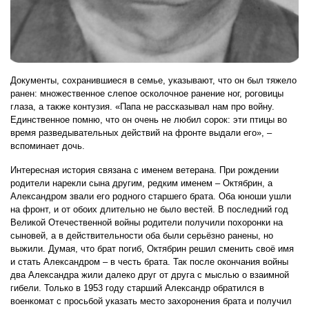
Документы, сохранившиеся в семье, указывают, что он был тяжело
ранен: множественное слепое осколочное ранение ног, роговицы
глаза, а также контузия. «Папа не рассказывал нам про войну.
Единственное помню, что он очень не любил сорок: эти птицы во
время разведывательных действий на фронте выдали его», –
вспоминает дочь.
Интересная история связана с именем ветерана. При рождении
родители нарекли сына другим, редким именем – Октябрин, а
Александром звали его родного старшего брата. Оба юноши ушли
на фронт, и от обоих длительно не было вестей. В последний год
Великой Отечественной войны родители получили похоронки на
сыновей, а в действительности оба были серьёзно ранены, но
выжили. Думая, что брат погиб, Октябрин решил сменить своё имя
и стать Александром – в честь брата. Так после окончания войны
два Александра жили далеко друг от друга с мыслью о взаимной
гибели. Только в 1953 году старший Александр обратился в
военкомат с просьбой указать место захоронения брата и получил