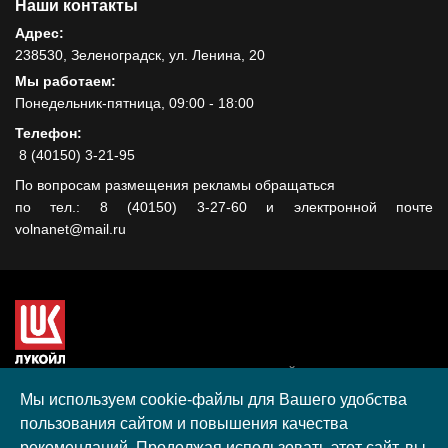
Наши контакты
Адрес:
238530, Зеленоградск, ул. Ленина, 20
Мы работаем:
Понедельник-пятница, 09:00 - 18:00
Телефон:
8 (40150) 3-21-95
По вопросам размещения рекламы обращаться
по тел.: 8 (40150) 3-27-60 и электронной почте
volnanet@mail.ru
Сайт создан при поддержке ООО "ЛУКОЙЛ-КМН" на средства
гранта, полученного в рамках XIII Конкурса социальных и
Мы используем cookie-файлы для Вашего удобства
культурных проектов ПАО "ЛУКОЙЛ" на территории
пользования сайтом и повышения качества
Калининградской области в 2020 году
рекомендаций. Продолжая использовать этот сайт, вы