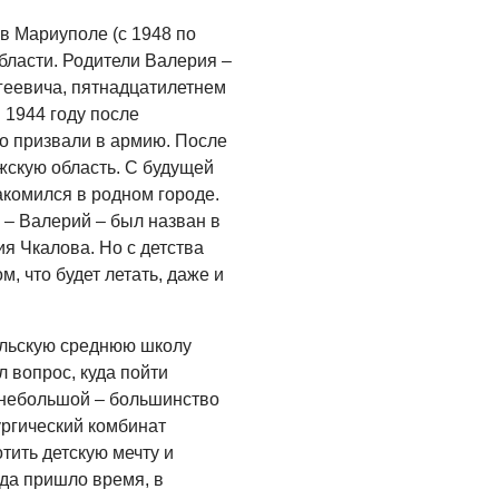
ОБЩЕСТВО
в Мариуполе (с 1948 по
Новый настил на
бласти. Родители Валерия –
экотропе
геевича, пятнадцатилетнем
 1944 году после
05.08.2026
о призвали в армию. После
ОБЩЕСТВО
скую область. С будущей
Помощь бойцам
комился в родном городе.
 – Валерий – был назван в
05.08.2026
я Чкалова. Но с детства
ВЛАСТЬ
м, что будет летать, даже и
«Второй старт» для
ветеранов СВО
льскую среднюю школу
05.08.2026
 вопрос, куда пойти
 небольшой – большинство
РАЗЪЯСНЯЕМ
ргический комбинат
Контракт с новой
тить детскую мечту и
выплатой
гда пришло время, в