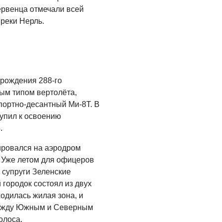
ервенца отмечали всей
реки Нерль.
 рождения 288-го
вым типом вертолёта,
портно-десантный Ми-8Т. В
тупил к освоению
.
ировался на аэродром
 Уже летом для офицеров
 супруги Зеленские
городок состоял из двух
одилась жилая зона, и
Между Южным и Северным
олоса.