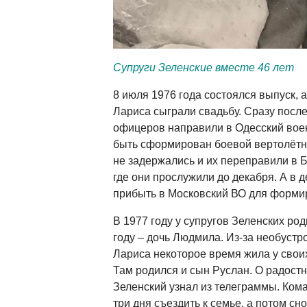
Супруги Зеленские вместе 46 лет
8 июля 1976 года состоялся выпуск, 
Лариса сыграли свадьбу. Сразу посл
офицеров направили в Одесский воен
быть сформирован боевой вертолётн
не задержались и их переправили в Б
где они прослужили до декабря. А в 
прибыть в Московский ВО для формир
В 1977 году у супругов Зеленских род
году – дочь Людмила. Из-за необуст
Лариса некоторое время жила у свои
Там родился и сын Руслан. О радост
Зеленский узнал из телеграммы. Ком
три дня съездить к семье, а потом сн