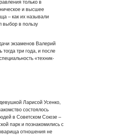
05.08.2026
правления только в
хническое и высшее
ща – как их называли
л выбор в пользу
дачи экзаменов Валерий
 тогда три года, и после
специальность «техник-
 девушкой Ларисой Усенко,
Знакомство состоялось
людей в Советском Союзе –
кой парк и познакомились с
оварища отношения не