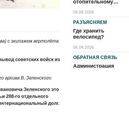
отопительному
сезону
06.08.2026
РАЗЪЯСНЯЕМ
Где хранить
велосипед?
ава) с экипажем вертолёта
06.08.2026
ОБРАТНАЯ СВЯЗЬ
вывод советских войск из
Администрация
онлайн
о архива В. Зеленского
06.08.2026
Ивановича Зеленского это
ВЛАСТЬ
ьи 288-го отдельного
День памяти и
интернациональный долг.
«Симфония
народов»
06.08.2026