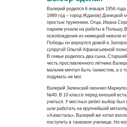
Валерий родился 6 января 1956 года 
1989 год – город Жданов) Донецкой о
простые труженики. Отца, Ивана Сер
парнем угнали на работы в Польшу. В
освобождения из немецкой неволи ег
Победы он вернулся домой в Запорож
супругой Ольгой Афанасьевной позна
В семье родилось два сына. Старший
честь прославленного лётчика Валери
мальчик мечтал быть танкистом, а о то
подумать не мог.
Валерий Зеленский окончил Мариупо
№40. В 10 классе перед юношей встал
учиться. У местных ребят выбор был
шли работать на крупнейший металлу
«Азовсталь». Валерий же хотел вопло
поступить в танковое училище. Но ко