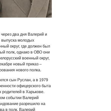
а через два дня Валерий и
е выпуска молодых
ный округ, где должен был
ый полк, однако в ОВО они
елорусский военный округ,
декабре новый приказ –
ования нового полка.
ился сын Руслан, а в 1979
роенности офицерского быта
х родителей в Харькове.
ном событии Валерий
андование разрешило на
ова в полк. Валерий