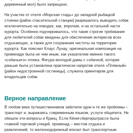
деревянный мол) было запрещено.
На участке от отеля «Морская гладь» до западной рыбацкой
стоянки (район спасательной станции) разрешалось выводить собак
исключительно на поводке, как, впрочем, и на остальной части
курорта. Особенно подчеркивалось, что такие строгие требования
для любителей собак введены для обеспечения интересов всех
отдыхающих, а также для сохранения чистоты на территории
курорта. Как пояснил Клаус Лунау, оригинальная композиция на
променаде была не чем иным, как указателем именно такого
«собачьего» пляжа. Фигура молодой дамы с собачкой, которая
раньше была установлена практически напротив отеля «Пляжный»
(район недостроенной гостиницы), служила ориентиром для
владельцев собак.
Верное направление
В любом веке путешественников заботили одни и те же проблемы –
транспорт и, выражаясь современным языком, услуги общепита. Не
обошли эти вопросы и Кранц. Если Кёнигсбергерштрассе была
главной торговой улицей, променад – местом отдыха и
развлечений, то железнодорожный вокзал был транспортным