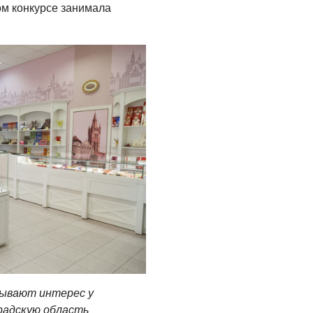
ом конкурсе занимала
зывают интерес у
радскую область