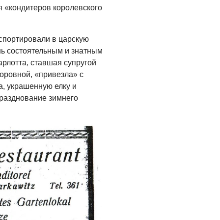
я «кондитеров королевского
кспортировали в царскую
шь состоятельным и знатным
рлотта, ставшая супругой
оровной, «привезла» с
а, украшенную елку и
празднование зимнего