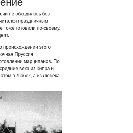
щение
Где хранить
велосипед?
сии не обходилось без
считался праздничным
06.08.2026
е тоже готовили по-своему,
ОБРАТНАЯ СВЯЗЬ
епт.
Администрация
о происхождении этого
онлайн
точная Пруссия
06.08.2026
готовлении марципанов. По
средние века из Кипра и
ВЛАСТЬ
потом в Любек, а из Любека
День памяти и
«Симфония
народов»
06.08.2026
ОБЩЕСТВО
Новый настил на
экотропе