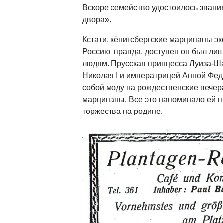
Вскоре семейство удостоилось звани
двора».
Кстати, кёнигсбергские марципаны э
Россию, правда, доступен он был ли
людям. Прусская принцесса Луиза-Ша
Николая I и императрицей Анной Фед
собой моду на рождественские вечер
марципаны. Все это напоминало ей 
торжества на родине.