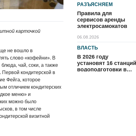
РАЗЪЯСНЯЕМ
Правила для
сервисов аренды
электросамокатов
итной карточкой
06.08.2026
ВЛАСТЬ
еще не вошло в
В 2026 году
лять слово «кофейни». В
установят 16 станци
блюда, чай, соки, а также
водоподготовки в
. Первой кондитерской в
посёлках области
ие Фейга, которое
06.08.2026
ным отличием кондитерских
ВЛАСТЬ
адкое меню» и
Новый учебный год 
ских можно было
готовность к
сков, в том числе
отопительному
ондитерской визитной
сезону
06.08.2026
РАЗЪЯСНЯЕМ