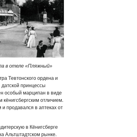
05.08.2026
ла в отеле «Пляжный»
тра Тевтонского ордена и
и датской принцессы
ен особый марципан в виде
м кёнигсбергским отличием.
и продавался в аптеках от
дитерскую в Кёнигсберге
на Альтштадтском рынке.