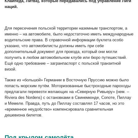
Клайпеда, Литва), которые передавались под управление Лиги
наций.
Для пересечения польской территории наземным транспортом, а
именно – на автомобиле, было недостаточно иметь международные
водительские права. В справочной информации буклета особо
указано, что автомобилисты должны иметь при себе
дополнительный документ для проезда, который они могли
получить в любом автомобильном клубе или бюро путешествий.
Ещё одно требование – загранпаспорт с польской транзитной
визой.
Также из «большой» Германии в Восточную Пруссию можно было
попасть морским путём. Моторизованные быстроходные пароходы
предлагали перевезти желающих на «Северную Ривьеру» (нем. –
Riviera des Nordens) с остановками в Свинемюнде, Сопоте, Пиллау
и Мемеле. Правда, путь до Пиллау составлял 17 часов, но это
«временное неудобство» компенсировала сравнительная
дешевизна билетов.
Под крылом самолёта