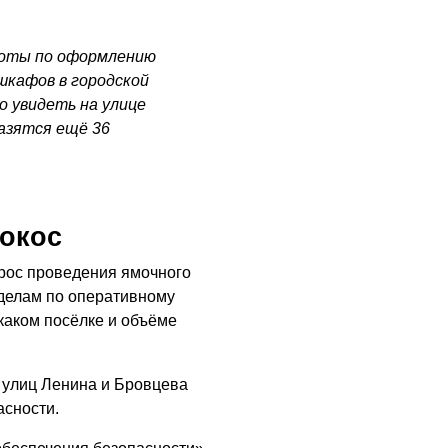
боты по оформлению
шкафов в городской
 увидеть на улице
азятся ещё 36
окос
рос проведения ямочного
делам по оперативному
каком посёлке и объёме
 улиц Ленина и Бровцева
асности.