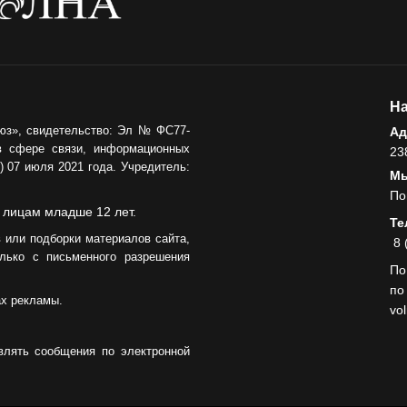
На
юз», свидетельство: Эл № ФС77-
Ад
в сфере связи, информационных
23
 07 июля 2021 года. Учредитель:
Мы
По
 лицам младше 12 лет.
Те
 или подборки материалов сайта,
8 
лько с письменного разрешения
По
по
ах рекламы.
vo
влять сообщения по электронной