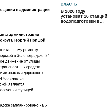
ВЛАСТЬ
вещании в администрации
В 2026 году
установят 16 станци
водоподготовки в
посёлках области
06.08.2026
лавы администрации
ВЛАСТЬ
округа Георгий Попшой.
Новый учебный год 
капитальному ремонту
готовность к
отопительному
орской в Зеленоградске. 24
сезону
ное движение от улицы
06.08.2026
 транспортных средств
РАЗЪЯСНЯЕМ
ними знаками дорожного
47б является
Где хранить
велосипед?
ской является
есечения с улицей
06.08.2026
ОБРАТНАЯ СВЯЗЬ
адске запланировано на 6