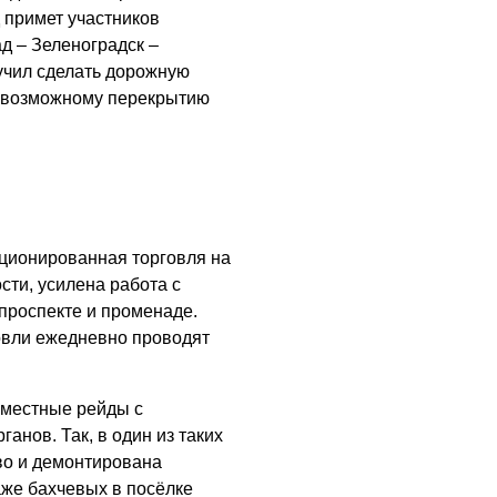
Администрация
 примет участников
онлайн
д – Зеленоградск –
06.08.2026
учил сделать дорожную
 к возможному перекрытию
ВЛАСТЬ
День памяти и
«Симфония
народов»
06.08.2026
ционированная торговля на
ОБЩЕСТВО
сти, усилена работа с
Новый настил на
проспекте и променаде.
экотропе
овли ежедневно проводят
05.08.2026
вместные рейды с
анов. Так, в один из таких
о и демонтирована
аже бахчевых в посёлке