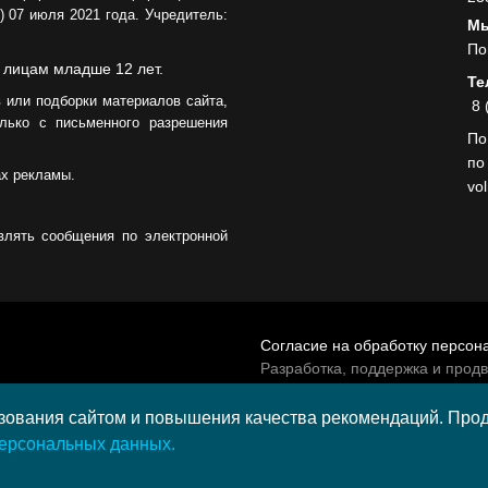
 07 июля 2021 года. Учредитель:
Мы
По
 лицам младше 12 лет.
Те
 или подборки материалов сайта,
8 
лько с письменного разрешения
По
по
ах рекламы.
vo
влять сообщения по электронной
Согласие на обработку персон
Разработка, поддержка и прод
© 2026 МАУ «Редакция общест
а средства гранта,
ования сайтом и повышения качества рекомендаций. Продо
и культурных проектов ПАО
персональных данных.
и в 2020 году