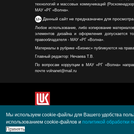
технологий и массовых коммуникаций (Роскомнадзор)
МАУ «РГ «Волна».
Данный сайт не предназначен для просмотра
12+
Любое использование, либо копирование материалов
элементов дизайна и оформления допускается то
правообладателя - МАУ «РГ «Волна».
Материалы в рубрике «Бизнес» публикуются на прав
Главный редактор: Нечаева Т.В.
По вопросам коррупции в МАУ «РГ «Волна» напра
почте volnanet@mail.ru
Сайт создан при поддержке ООО "ЛУКОЙЛ-КМН" н
Мы используем cookie-файлы для Вашего удобства польз
полученного в рамках XIII Конкурса социальных 
использованием cookie-файлов и
политикой обработки 
"ЛУКОЙЛ" на территории Калининградской област
Принять