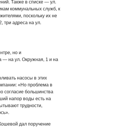
ий. Также в списке — ул.
икам коммунальных служб, к
 жителями, поскольку их не
2, три адреса на ул.
нтре, но и
— на ул. Окружная, 1 и на
вливать насосы в этих
мпании: «Но проблема в
но согласие большинства
ший напор воды есть на
пытывают трудности,
ось».
 Кошевой дал поручение