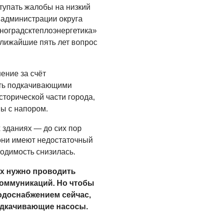
Администрация
тупать жалобы на низкий
онлайн
 администрации округа
ноградсктеплоэнергетика»
06.08.2026
ближайшие пять лет вопрос
ВЛАСТЬ
День памяти и
«Симфония
ение за счёт
народов»
ть подкачивающими
торической части города,
06.08.2026
ы с напором.
ОБЩЕСТВО
х зданиях — до сих пор
Новый настил на
они имеют недостаточный
экотропе
ходимость снизилась.
05.08.2026
ах нужно проводить
коммуникаций. Но чтобы
одоснабжением сейчас,
одкачивающие насосы.