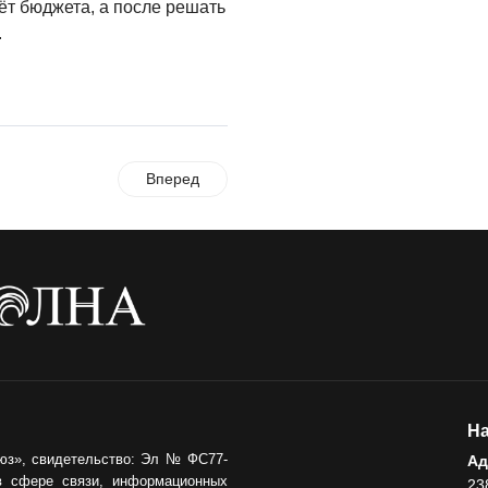
чёт бюджета, а после решать
.
Вперед
На
юз», свидетельство: Эл № ФС77-
Ад
в сфере связи, информационных
23