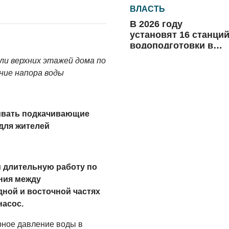
ВЛАСТЬ
В 2026 году
установят 16 станци
водоподготовки в
посёлках области
ли верхних этажей дома по
06.08.2026
ение напора воды
ВЛАСТЬ
Новый учебный год 
готовность к
ливать подкачивающие
отопительному
для жителей
сезону
06.08.2026
РАЗЪЯСНЯЕМ
 длительную работу по
Где хранить
ния между
велосипед?
ной и восточной частях
06.08.2026
насос.
ОБРАТНАЯ СВЯЗЬ
рное давление воды в