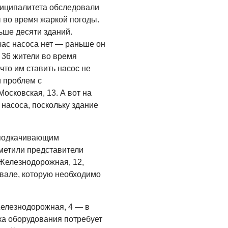
иципалитета обследовали
ы во время жаркой погоды.
ше десяти зданий.
йчас насоса нет — раньше он
, 36 жители во время
что им ставить насос не
и проблем с
осковская, 13. А вот на
 насоса, поскольку здание
 подкачивающим
метили представители
 Железнодорожная, 12,
двале, которую необходимо
Железнодорожная, 4 — в
ка оборудования потребует