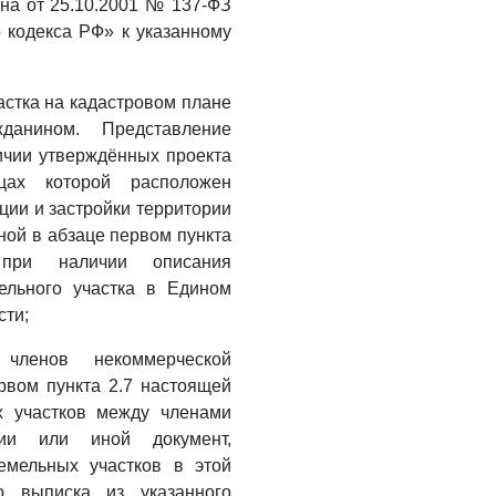
кона от 25.10.2001 № 137-ФЗ
 кодекса РФ» к указанному
астка на кадастровом плане
жданином. Представление
ичии утверждённых проекта
цах которой расположен
ции и застройки территории
ной в абзаце первом пункта
при наличии описания
ельного участка в Едином
сти;
членов некоммерческой
ервом пункта 2.7 настоящей
х участков между членами
ции или иной документ,
емельных участков в этой
о выписка из указанного