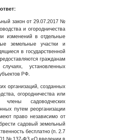
Где хранить
ответ:
велосипед?
льный закон от 29.07.2017 №
06.08.2026
оводства и огородничества
ии изменений в отдельные
ОБРАТНАЯ СВЯЗЬ
вые земельные участки и
Администрация
дящиеся в государственной
онлайн
предоставляются гражданам
06.08.2026
случаях, установленных
убъектов РФ.
ВЛАСТЬ
День памяти и
ких организаций, созданных
«Симфония
одства, огородничества или
народов»
 члены садоводческих
06.08.2026
анных путем реорганизации
имеют право независимо от
ОБЩЕСТВО
брести садовый земельный
Новый настил на
твенность бесплатно (п. 2.7
экотропе
2001 № 137-ФЗ «О введении в