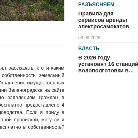
РАЗЪЯСНЯЕМ
Правила для
сервисов аренды
электросамокатов
06.08.2026
ВЛАСТЬ
В 2026 году
установят 16 станци
ил рассказать, кто и каким
водоподготовки в
собственность земельный
посёлках области
06.08.2026
«Управление имущественных
ии Зеленоградска на сайте
ВЛАСТЬ
по заявлениям граждан в
Новый учебный год 
бесплатно предоставлено 4
готовность к
доводства. Если я приду в
отопительному
тной пропиской, могу ли я
сезону
06.08.2026
бесплатно в собственность?
РАЗЪЯСНЯЕМ