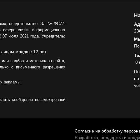
На
юз», свидетельство: Эл № ФС77-
Ад
в сфере связи, информационных
23
 07 июля 2021 года. Учредитель:
Мы
По
 лицам младше 12 лет.
Те
 или подборки материалов сайта,
8 
лько с письменного разрешения
По
по
ах рекламы.
vo
влять сообщения по электронной
Согласие на обработку персон
Разработка, поддержка и прод