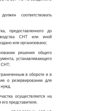
05.08.2026
должен соответствовать
ка, предоставленного до
доводства СНТ или иной
оздано или организовано;
сновании решения общего
кумента, устанавливающего
 СНТ;
ограниченным в обороте и в
ие о резервировании для
 нужд.
участка осуществляется на
 его представителя.