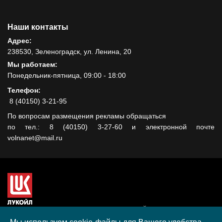
Наши контакты
Адрес:
238530, Зеленоградск, ул. Ленина, 20
Мы работаем:
Понедельник-пятница, 09:00 - 18:00
Телефон:
8 (40150) 3-21-95
По вопросам размещения рекламы обращаться
по тел.: 8 (40150) 3-27-60 и электронной почте
volnanet@mail.ru
Сайт создан при поддержке ООО "ЛУКОЙЛ-КМН" на средства
гранта, полученного в рамках XIII Конкурса социальных и