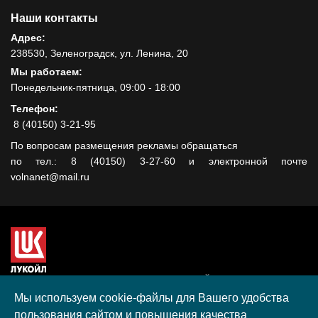
Наши контакты
Адрес:
238530, Зеленоградск, ул. Ленина, 20
Мы работаем:
Понедельник-пятница, 09:00 - 18:00
Телефон:
8 (40150) 3-21-95
По вопросам размещения рекламы обращаться
по тел.: 8 (40150) 3-27-60 и электронной почте
volnanet@mail.ru
Сайт создан при поддержке ООО "ЛУКОЙЛ-КМН" на средства
гранта, полученного в рамках XIII Конкурса социальных и
Мы используем cookie-файлы для Вашего удобства
культурных проектов ПАО "ЛУКОЙЛ" на территории
пользования сайтом и повышения качества