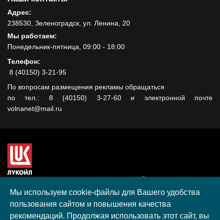
Адрес:
238530, Зеленоградск, ул. Ленина, 20
Мы работаем:
Понедельник-пятница, 09:00 - 18:00
Телефон:
8 (40150) 3-21-95
По вопросам размещения рекламы обращаться
по тел.: 8 (40150) 3-27-60 и электронной почте
volnanet@mail.ru
Сайт создан при поддержке ООО "ЛУКОЙЛ-КМН" на средства
гранта, полученного в рамках XIII Конкурса социальных и
Мы используем cookie-файлы для Вашего удобства
культурных проектов ПАО "ЛУКОЙЛ" на территории
пользования сайтом и повышения качества
Калининградской области в 2020 году
рекомендаций. Продолжая использовать этот сайт, вы