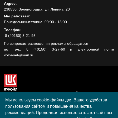
Адрес:
238530, Зеленоградск, ул. Ленина, 20
Мы работаем:
Понедельник-пятница, 09:00 - 18:00
Телефон:
8 (40150) 3-21-95
По вопросам размещения рекламы обращаться
по тел.: 8 (40150) 3-27-60 и электронной почте
volnanet@mail.ru
Сайт создан при поддержке ООО "ЛУКОЙЛ-КМН" на средства
гранта, полученного в рамках XIII Конкурса социальных и
Мы используем cookie-файлы для Вашего удобства
культурных проектов ПАО "ЛУКОЙЛ" на территории
пользования сайтом и повышения качества
Калининградской области в 2020 году
рекомендаций. Продолжая использовать этот сайт, вы
Согласие на обработку персональных данных