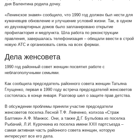
дня Валентина родила дочку.
«Ленинское знамя» сообщило, что 1990 год должен был нести для
кумачевцев обновление и улучшение условий жизни. Так, в одном
из двухквартирных домов было запланировано открытие
профилактория и медпункта. Шла работа по реконструкции
правления, завершалась телефонизация – обещали ввести в строй
новую АТС и организовать связь на всех фермах.
Дела женсовета
1990 год районный совет женщин посвятил работе с
неблагополучными семьями.
Как сообщила председатель районного совета женщин Татьяна
Глущенко, первая в 1990 году встреча председателей женсоветов
состоялась в конце января. Разговор шел о защите прав детства.
В обсуждении проблемы приняли участие председатели
женсоветов поселка Лесной Т.Ф. Левченко, колхоза «Страж
Балтики» А.Ф. Манжос. Они, а также Д.Г. Бульбова из поселка
Рыбачий, Л.И. Курочкина из поселка имени XXII партсъезда –
самая активная часть районного совета женщин, которую
интересуют все его дела.