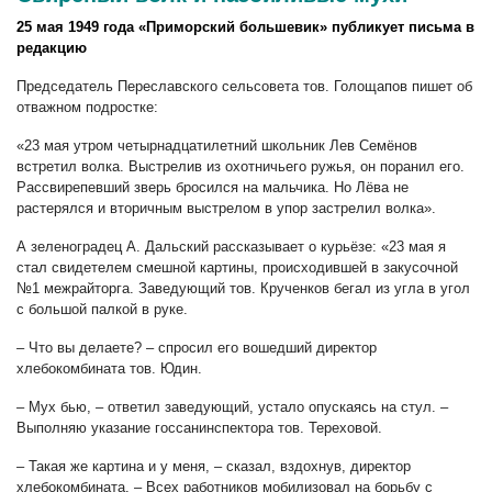
25 мая 1949 года «Приморский большевик» публикует письма в
редакцию
Председатель Переславского сельсовета тов. Голощапов пишет об
отважном подростке:
«23 мая утром четырнадцатилетний школьник Лев Семёнов
встретил волка. Выстрелив из охотничьего ружья, он поранил его.
Рассвирепевший зверь бросился на мальчика. Но Лёва не
растерялся и вторичным выстрелом в упор застрелил волка».
А зеленоградец А. Дальский рассказывает о курьёзе: «23 мая я
стал свидетелем смешной картины, происходившей в закусочной
№1 межрайторга. Заведующий тов. Крученков бегал из угла в угол
с большой палкой в руке.
–
Что вы делаете? – спросил его вошедший директор
хлебокомбината тов. Юдин.
–
Мух бью,
–
ответил заведующий, устало опускаясь на стул. –
Выполняю указание госсанинспектора тов. Тереховой.
–
Такая же картина и у меня,
–
сказал, вздохнув, директор
хлебокомбината. – Всех работников мобилизовал на борьбу с