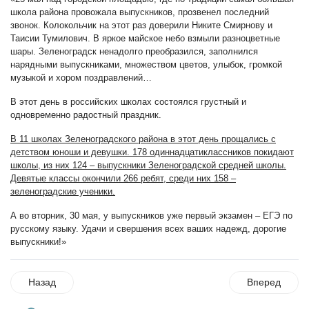
школа района провожала выпускников, прозвенел последний
звонок. Колокольчик на этот раз доверили Никите Смирнову и
Таисии Тумилович. В яркое майское небо взмыли разноцветные
шары. Зеленоградск ненадолго преобразился, заполнился
нарядными выпускниками, множеством цветов, улыбок, громкой
музыкой и хором поздравлений…
В этот день в российских школах состоялся грустный и
одновременно радостный праздник.
В 11 школах Зеленоградского района в этот день прощались с
детством юноши и девушки. 178 одиннадцатиклассников покидают
школы, из них 124 – выпускники Зеленоградской ср
едней школы.
Девятые классы окончили 266 ребят, среди них 158 –
зеленоградские ученики.
А во вторник, 30 мая, у выпускников уже первый экзамен – ЕГЭ по
русскому языку. Удачи и свершения всех ваших надежд, дорогие
выпускники!»
Назад
Вперед