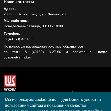
Наши контакты
Адрес:
238530, Зеленоградск, ул. Ленина, 20
Мы работаем:
Понедельник-пятница, 09:00 - 18:00
Телефон:
8 (40150) 3-21-95
По вопросам размещения рекламы обращаться
по тел.: 8 (40150) 3-27-60 и электронной почте
volnanet@mail.ru
Сайт создан при поддержке ООО "ЛУКОЙЛ-КМН" на средства
гранта, полученного в рамках XIII Конкурса социальных и
Мы используем cookie-файлы для Вашего удобства
культурных проектов ПАО "ЛУКОЙЛ" на территории
пользования сайтом и повышения качества
Калининградской области в 2020 году