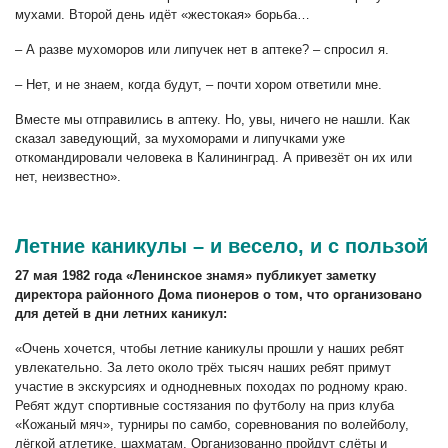
мухами. Второй день идёт «жестокая» борьба…
–
А разве мухоморов или липучек нет в аптеке? – спросил я.
–
Нет, и не знаем, когда будут,
–
почти хором ответили мне.
Вместе мы отправились в аптеку. Но, увы, ничего не нашли. Как
сказал заведующий, за мухоморами и липучками уже
откомандировали человека в Калининград. А привезёт он их или
нет, неизвестно».
Летние каникулы – и весело, и с пользой
27 мая 1982 года «Ленинское знамя» публикует заметку
директора районного Дома пионеров о том, что организовано
для детей в дни летних каникул:
«Очень хочется, чтобы летние каникулы прошли у наших ребят
увлекательно. За лето около трёх тысяч наших ребят примут
участие в экскурсиях и однодневных походах по родному краю.
Ребят ждут спортивные состязания по футболу на приз клуба
«Кожаный мяч», турниры по самбо, соревнования по волейболу,
лёгкой атлетике, шахматам. Организованно пройдут слёты и