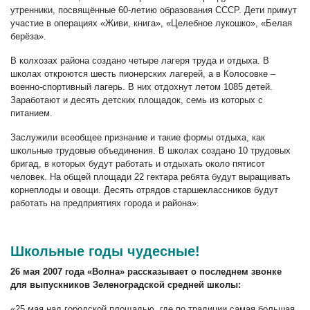
утренники, посвящённые 60-летию образования СССР. Дети примут
участие в операциях «Живи, книга», «Целебное лукошко», «Белая
берёза».
В колхозах района создано четыре лагеря труда и отдыха. В
школах откроются шесть пионерских лагерей, а в Колосовке –
военно-спортивный лагерь. В них отдохнут летом 1085 детей.
Заработают и десять детских площадок, семь из которых с
питанием.
Заслужили всеобщее признание и такие формы отдыха, как
школьные трудовые объединения. В школах создано 10 трудовых
бригад, в которых будут работать и отдыхать около пятисот
человек. На общей площади 22 гектара ребята будут выращивать
корнеплоды и овощи. Десять отрядов старшеклассников будут
работать на предприятиях города и района».
Школьные годы чудесные!
26 мая 2007 года «Волна» рассказывает о последнем звонке
для выпускников Зеленоградской средней школы:
«25 мая над городской площадью, где по традиции самая большая