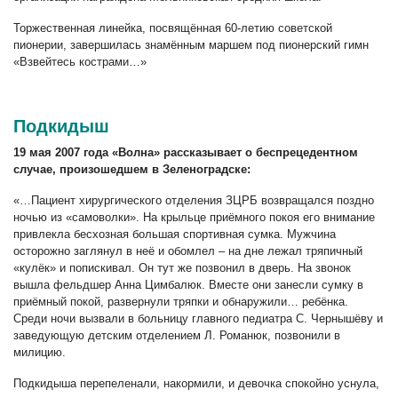
Торжественная линейка, посвящённая 60-летию советской
пионерии, завершилась знамённым маршем под пионерский гимн
«Взвейтесь кострами…»
Подкидыш
19 мая 2007 года «Волна» рассказывает о беспрецедентном
случае, произошедшем в Зеленоградске:
«…Пациент хирургического отделения ЗЦРБ возвращался поздно
ночью из «самоволки». На крыльце приёмного покоя его внимание
привлекла бесхозная большая спортивная сумка. Мужчина
осторожно заглянул в неё и обомлел – на дне лежал тряпичный
«кулёк» и попискивал. Он тут же позвонил в дверь. На звонок
вышла фельдшер Анна Цимбалюк. Вместе они занесли сумку в
приёмный покой, развернули тряпки и обнаружили… ребёнка.
Среди ночи вызвали в больницу главного педиатра С. Чернышёву и
заведующую детским отделением Л. Романюк, позвонили в
милицию.
Подкидыша перепеленали, накормили, и девочка спокойно уснула,