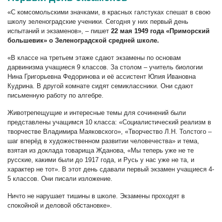
«С комсомольскими значками, в красных галстуках спешат в свою
школу зеленоградские ученики. Сегодня у них первый день
испытаний и экзаменов», – пишет
22 мая 1949 года «Приморский
большевик» о Зеленоградской средней школе.
«В классе на третьем этаже сдают экзамены по основам
дарвинизма учащиеся 9 классов. За столом – учитель биологии
Нина Григорьевна Федоринова и её ассистент Юлия Ивановна
Кудрина. В другой комнате сидят семиклассники. Они сдают
письменную работу по алгебре.
Животрепещущие и интересные темы для сочинений были
представлены учащимся 10 класса: «Социалистический реализм в
творчестве Владимира Маяковского», «Творчество Л.Н. Толстого –
шаг вперёд в художественном развитии человечества» и тема,
взятая из доклада товарища Жданова, «Мы теперь уже не те
русские, какими были до 1917 года, и Русь у нас уже не та, и
характер не тот». В этот день сдавали первый экзамен учащиеся 4-
5 классов. Они писали изложение.
Ничто не нарушает тишины в школе. Экзамены проходят в
спокойной и деловой обстановке».