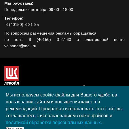
Мы работаем:
Понедельник-пятница, 09:00 - 18:00
Телефон:
8 (40150) 3-21-95
По вопросам размещения рекламы обращаться
по тел.: 8 (40150) 3-27-60 и электронной почте
volnanet@mail.ru
Сайт создан при поддержке ООО "ЛУКОЙЛ-КМН" на средства
гранта, полученного в рамках XIII Конкурса социальных и
Мы используем cookie-файлы для Вашего удобства
культурных проектов ПАО "ЛУКОЙЛ" на территории
пользования сайтом и повышения качества
Калининградской области в 2020 году
рекомендаций. Продолжая использовать этот сайт, вы
Согласие на обработку персональных данных
соглашаетесь с использованием cookie-файлов и
Разработка, поддержка и продвижение S-Media group
политикой обработки персональных данных.
© 2026 МАУ «Редакция общественно-политической газеты