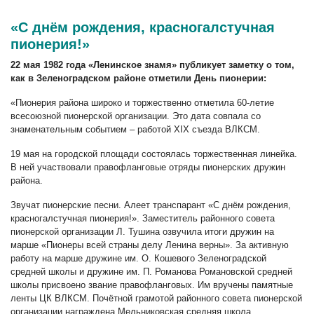
«С днём рождения, красногалстучная
пионерия!»
22 мая 1982 года «Ленинское знамя» публикует заметку о том,
как в Зеленоградском районе отметили День пионерии:
«Пионерия района широко и торжественно отметила 60-летие
всесоюзной пионерской организации. Это дата совпала со
знаменательным событием – работой XIX съезда ВЛКСМ.
19 мая на городской площади состоялась торжественная линейка.
В ней участвовали правофланговые отряды пионерских дружин
района.
Звучат пионерские песни. Алеет транспарант «С днём рождения,
красногалстучная пионерия!». Заместитель районного совета
пионерской организации Л. Тушина озвучила итоги дружин на
марше «Пионеры всей страны делу Ленина верны». За активную
работу на марше дружине им. О. Кошевого Зеленоградской
средней школы и дружине им. П. Романова Романовской средней
школы присвоено звание правофланговых. Им вручены памятные
ленты ЦК ВЛКСМ. Почётной грамотой районного совета пионерской
организации награждена Мельниковская средняя школа.