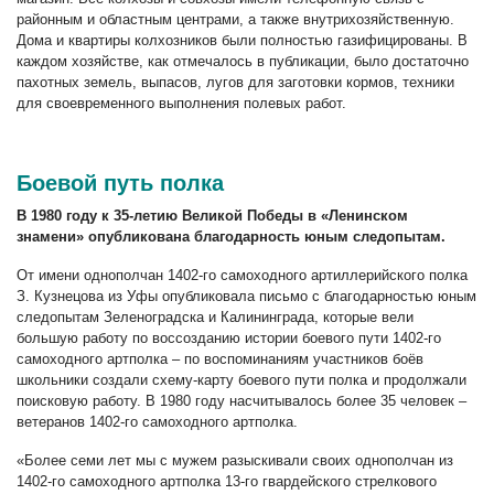
районным и областным центрами, а также внутрихозяйственную.
Дома и квартиры колхозников были полностью газифицированы. В
каждом хозяйстве, как отмечалось в публикации, было достаточно
пахотных земель, выпасов, лугов для заготовки кормов, техники
для своевременного выполнения полевых работ.
Боевой путь полка
В 1980 году к 35-летию Великой Победы в «Ленинском
знамени» опубликована благодарность юным следопытам.
От имени однополчан 1402-го самоходного артиллерийского полка
З. Кузнецова из Уфы опубликовала письмо с благодарностью юным
следопытам Зеленоградска и Калининграда, которые вели
большую работу по воссозданию истории боевого пути 1402-го
самоходного артполка – по воспоминаниям участников боёв
школьники создали схему-карту боевого пути полка и продолжали
поисковую работу. В 1980 году насчитывалось более 35 человек –
ветеранов 1402-го самоходного артполка.
«Более семи лет мы с мужем разыскивали своих однополчан из
1402-го самоходного артполка 13-го гвардейского стрелкового