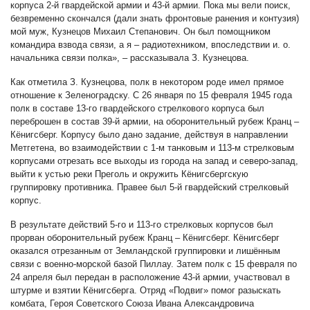
корпуса 2-й гвардейской армии и 43-й армии. Пока мы вели поиск,
безвременно скончался (дали знать фронтовые ранения и контузия)
мой муж, Кузнецов Михаил Степанович. Он был помощником
командира взвода связи, а я – радиотехником, впоследствии и. о.
начальника связи полка», – рассказывала З. Кузнецова.
Как отметила З. Кузнецова, полк в некотором роде имел прямое
отношение к Зеленоградску. С 26 января по 15 февраля 1945 года
полк в составе 13-го гвардейского стрелкового корпуса был
переброшен в состав 39-й армии, на оборонительный рубеж Кранц –
Кёнигсберг. Корпусу было дано задание, действуя в направлении
Метгетена, во взаимодействии с 1-м танковым и 113-м стрелковым
корпусами отрезать все выходы из города на запад и северо-запад,
выйти к устью реки Преголь и окружить Кёнигсбергскую
группировку противника. Правее был 5-й гвардейский стрелковый
корпус.
В результате действий 5-го и 113-го стрелковых корпусов был
прорван оборонительный рубеж Кранц – Кёнигсберг. Кёнигсберг
оказался отрезанным от Земландской группировки и лишённым
связи с военно-морской базой Пиллау. Затем полк с 15 февраля по
24 апреля был передан в расположение 43-й армии, участвовал в
штурме и взятии Кёнигсберга. Отряд «Подвиг» помог разыскать
комбата, Героя Советского Союза Ивана Александровича