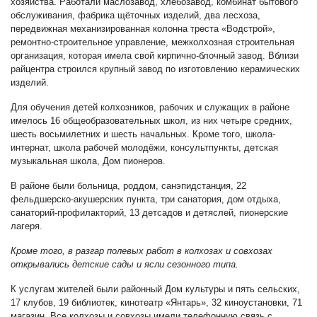
хозяйства. Работали маслозавод, хлебозавод, комбинат бытового
обслуживания, фабрика щёточных изделий, два лесхоза,
передвижная механизированная колонна треста «Водстрой»,
ремонтно-строительное управление, межколхозная строительная
организация, которая имела свой кирпично-блочный завод. Вблизи
райцентра строился крупный завод по изготовлению керамических
изделий.
Для обучения детей колхозников, рабочих и служащих в районе
имелось 16 общеобразовательных школ, из них четыре средних,
шесть восьмилетних и шесть начальных. Кроме того, школа-
интернат, школа рабочей молодёжи, консультпункты, детская
музыкальная школа, Дом пионеров.
В районе были больница, роддом, санэпидстанция, 22
фельдшерско-акушерских пункта, три санатория, дом отдыха,
санаторий-профилакторий, 13 детсадов и детяслей, пионерские
лагеря.
Кроме того, в разгар полевых работ в колхозах и совхозах
открывались детские сады и ясли сезонного типа.
К услугам жителей были районный Дом культуры и пять сельских,
17 клубов, 19 библиотек, кинотеатр «Янтарь», 32 киноустановки, 71
магазин. Все колхозы и совхозы имели телефонную связь с