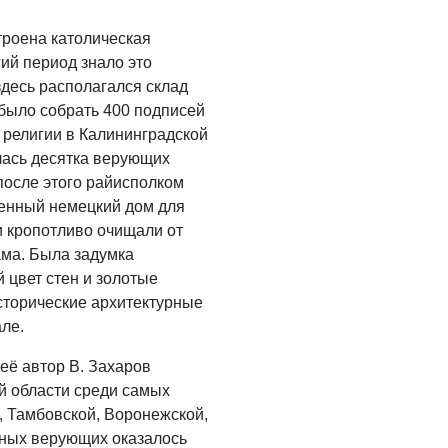
троена католическая
ий период знало это
здесь располагался склад
 было собрать 400 подписей
 религии в Калининградской
лась десятка верующих
после этого райисполком
енный немецкий дом для
и кропотливо очищали от
ама. Была задумка
й цвет стен и золотые
сторические архитектурные
ле.
её автор В. Захаров
й области среди самых
 Тамбовской, Воронежской,
вных верующих оказалось