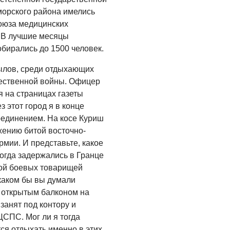
ОБЩЕСТВО
морского района имелись
Новый настил на
оюза медицинских
экотропе
. В лучшие месяцы
обирались до 1500 человек.
05.08.2026
ылов, среди отдыхающих
ОБЩЕСТВО
чественной войны. Офицер
Помощь бойцам
 на страницах газеты
05.08.2026
этот город я в конце
оединением. На косе Куриш
ВЛАСТЬ
жению битой восточно-
«Второй старт» для
рмии. И представьте, какое
ветеранов СВО
огда задержались в Гранце
05.08.2026
ппой боевых товарищей
 каком бы вы думали
РАЗЪЯСНЯЕМ
 открытым балконом на
Контракт с новой
занят под контору и
выплатой
СПС. Мог ли я тогда
ся отдыхать именно в этих,