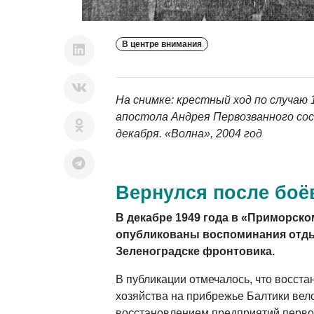
В центре внимания
На снимке: крестный ход по случаю 
апостола Андрея Первозванного сос
декабря. «Волна», 2004 год
Вернулся после боё
В декабре 1949 года в «Приморск
опубликованы воспоминания отд
Зеленоградске фронтовика.
В публикации отмечалось, что восста
хозяйства на прибрежье Балтики вел
восстановлением предприятий перво