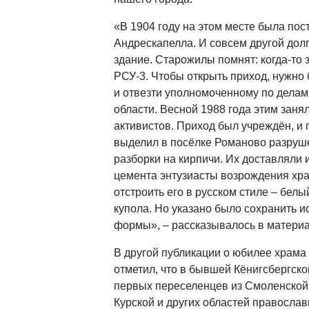
«В 1904 году на этом месте была пос
Андрескапелла. И совсем другой долг
здание. Старожилы помнят: когда-то 
РСУ-3. Чтобы открыть приход, нужно
и отвезти уполномоченному по делам
области. Весной 1988 года этим заня
активистов. Приход был учреждён, и 
выделил в посёлке Романово разруш
разборки на кирпичи. Их доставляли 
цемента энтузиасты возрождения хр
отстроить его в русском стиле – белы
купола. Но указано было сохранить и
формы», – рассказывалось в материа
В другой публикации о юбилее храма 
отметил, что в бывшей Кёнигсбергско
первых переселенцев из Смоленской,
Курской и других областей правосла