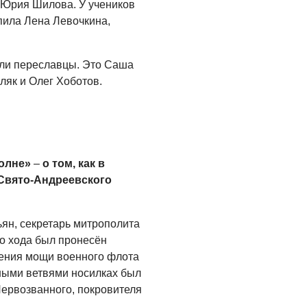
 Юрия Шилова. У учеников
пила Лена Левочкина,
ли переславцы. Это Саша
ляк и Олег Хоботов.
Волне»
–
о том, как в
 Свято-Андреевского
ян, секретарь митрополита
о хода был пронесён
ления мощи военного флота
ными ветвями носилках был
Первозванного, покровителя