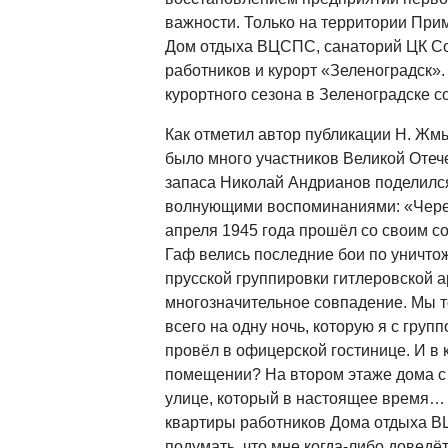
важности. Только на территории При
Дом отдыха ВЦСПС, санаторий ЦК С
работников и курорт «Зеленоградск»
курортного сезона в Зеленоградске с
Как отметил автор публикации Н. Жм
было много участников Великой Оте
запаса Николай Андрианов поделился
волнующими воспоминаниями: «Через 
апреля 1945 года прошёл со своим с
Гаф велись последние бои по уничто
прусской группировки гитлеровской а
многозначительное совпадение. Мы т
всего на одну ночь, которую я с гру
провёл в офицерской гостинице. И в
помещении? На втором этаже дома с
улице, который в настоящее время… 
квартиры работников Дома отдыха ВЦ
подумать, что мне когда-либо доведёт