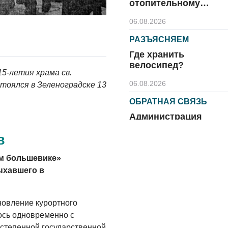
отопительному
сезону
06.08.2026
РАЗЪЯСНЯЕМ
Где хранить
велосипед?
15-летия храма св.
06.08.2026
тоялся в Зеленоградске 13
ОБРАТНАЯ СВЯЗЬ
Администрация
онлайн
в
06.08.2026
ом большевике»
ВЛАСТЬ
ыхавшего в
День памяти и
«Симфония
народов»
новление курортного
ось одновременно с
06.08.2026
степенной государственной