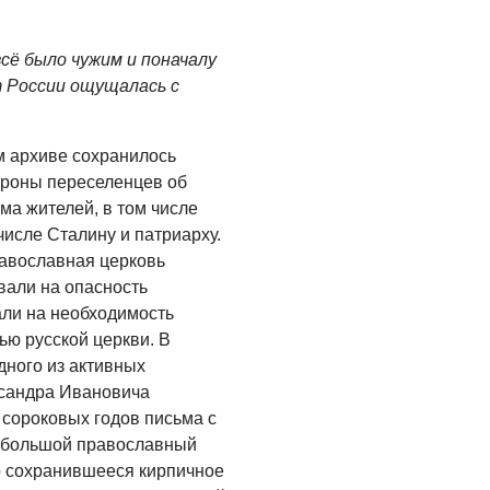
всё было чужим и поначалу
 России ощущалась с
м архиве сохранилось
ороны переселенцев об
ма жителей, в том числе
числе Сталину и патриарху.
авославная церковь
вали на опасность
али на необходимость
ью русской церкви. В
дного из активных
ксандра Ивановича
сороковых годов письма с
небольшой православный
о сохранившееся кирпичное