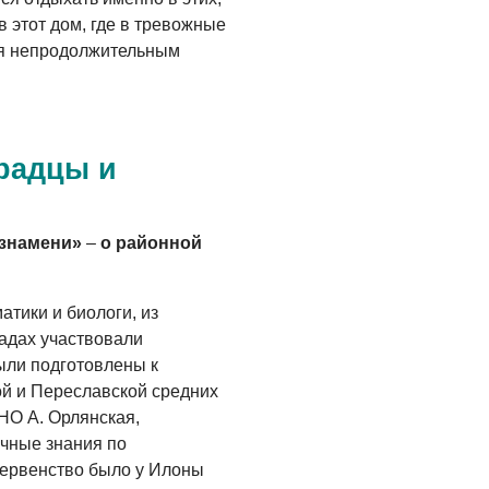
05.08.2026
в этот дом, где в тревожные
ся непродолжительным
радцы и
 знамени»
–
о районной
тики и биологи, из
адах участвовали
ыли подготовлены к
й и Переславской средних
НО А. Орлянская,
чные знания по
первенство было у Илоны