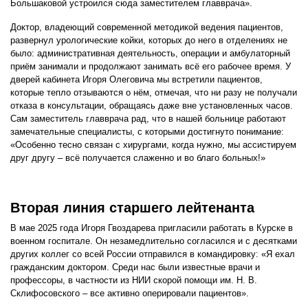
Большаковой устроился сюда заместителем главврача».
Доктор, владеющий современной методикой ведения пациентов,
развернул урологические койки, которых до него в отделениях не
было: административная деятельность, операции и амбулаторный
приём занимали и продолжают занимать всё его рабочее время. У
дверей кабинета Игоря Олеговича мы встретили пациентов,
которые тепло отзываются о нём, отмечая, что ни разу не получали
отказа в консультации, обращаясь даже вне установленных часов.
Сам заместитель главврача рад, что в нашей больнице работают
замечательные специалисты, с которыми достигнуто понимание:
«Особенно тесно связан с хирургами, когда нужно, мы ассистируем
друг другу – всё получается слаженно и во благо больных!»
Вторая линия старшего лейтенанта
В мае 2025 года Игоря Гвоздарева пригласили работать в Курске в
военном госпитале. Он незамедлительно согласился и с десятками
других коллег со всей России отправился в командировку: «Я ехал
гражданским доктором. Среди нас были известные врачи и
профессоры, в частности из НИИ скорой помощи им. Н. В.
Склифосовского – все активно оперировали пациентов».