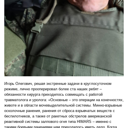
Игорь Олегович, решая экстренные задачи в круглосуточном
режиме, лично прооперировал более ста наших ребят –
обязанности хирурга приходилось совмещать с работой
травматолога и уролога: «Основные – это операции на конечностях,
животе и в области мочевыделительной системы. Минно-взрывные
осколочные ранения, ранения от сброса взрывчатых веществ с
беспилотников, а также от ракетных обстрелов американской
реактивной системы залпового огня типа HIMARS – именно с
такими боевыми ранениями нам приходилось иметь дело. Когда