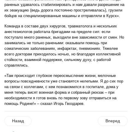
раненых удавалось стабилизировать и нам давали разрешение на
их эвакуацию (ведь дорога постоянно простреливалась), грузили
бойцов на специализированные машины и отправляли в Курск».
Команда в составе двух хирургов, травматолога и нескольких
анестезиологов работала бригадами на пределе сил: если
поступало много раненых, выходили вне зависимости от смен. Но
занимались не только ранеными: оказывали помощь при
соматических заболеваниях, инфарктах, пневмониях. Тяжелее
всего докторам приходилось ночью, но благодаря коллективной
стойкости, взаимной поддержке, сильному духу, с работой
справлялись.
«Там происходит глубокое переосмысление жизни, мелочные
вопросы повседневности уже становятся нелепыми. Я до сих пор
на связи с коллегами, с кем познакомился в госпитале, дома у
меня теперь висят военная форма и собранный рюкзак – при
необходимости я готов вновь по первому зову отправиться на
помощь Родине!» – сказал Игорь Гвоздарев.
Назад
Вперед