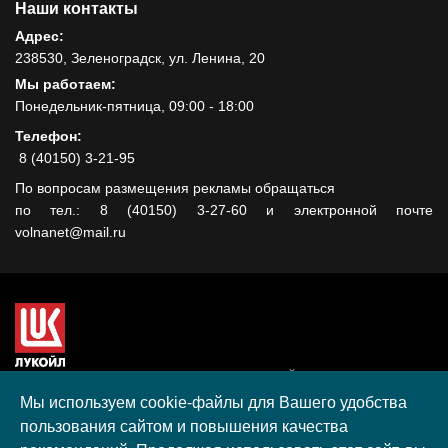
Наши контакты
Адрес:
238530, Зеленоградск, ул. Ленина, 20
Мы работаем:
Понедельник-пятница, 09:00 - 18:00
Телефон:
8 (40150) 3-21-95
По вопросам размещения рекламы обращаться
по тел.: 8 (40150) 3-27-60 и электронной почте
volnanet@mail.ru
Сайт создан при поддержке ООО "ЛУКОЙЛ-КМН" на средства
гранта, полученного в рамках XIII Конкурса социальных и
Мы используем cookie-файлы для Вашего удобства
культурных проектов ПАО "ЛУКОЙЛ" на территории
пользования сайтом и повышения качества
Калининградской области в 2020 году