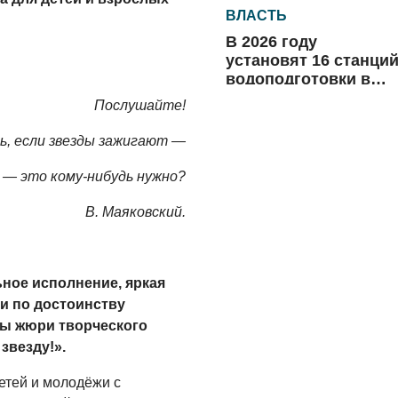
ВЛАСТЬ
В 2026 году
установят 16 станци
водоподготовки в
посёлках области
Послушайте!
06.08.2026
ь, если звезды зажигают —
ВЛАСТЬ
Новый учебный год 
 — это кому-нибудь нужно?
готовность к
отопительному
В. Маяковский.
сезону
06.08.2026
РАЗЪЯСНЯЕМ
ное исполнение, яркая
Где хранить
и по достоинству
велосипед?
ны жюри творческого
06.08.2026
звезду!».
ОБРАТНАЯ СВЯЗЬ
етей и молодёжи с