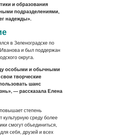
тики и образования
рными подразделениями,
г надежды».
ие
ялся в Зеленоградске по
 Иванова и был поддержан
одского округа.
жду особыми и обычными
 свои творческие
спользовать шанс
знь», — рассказала Елена
повышает степень
ет культурную среду более
ики смогут объединиться,
для себя, друзей и всех