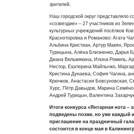
зрителей.
Наш городской округ представляло с
«созвездие» – 27 участников из Зеле
культурных учреждений посёлков Ков
Красноторовка и Романово: Агата Ча
Альбина Кристиан, Артур Макян, Яр
Турицына, Алёна Близненко, Дарья Б
Диана Вельмякина, Илона Ромель, Ар
Нестор, Екатерина Майлычко, Маргар
Кристина Дунаева, София Чагина, ан
Крючков, Анастасия Бовсуновская, 
Хурс, Пётр Давыдов, Марина Семёно
Андрей Турицын, Валентина Захарчук
Итоги конкурса «Янтарная нота – з
подведены позже, но уже каждый 
приглашение на праздничный гала
состоится в конце мая в Калинингр