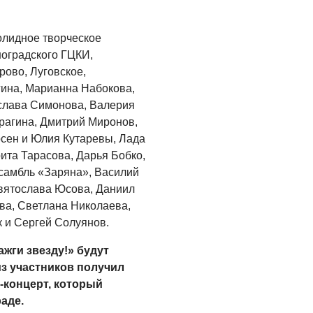
олидное творческое
ноградского ГЦКИ,
рово, Луговское,
гина, Марианна Набокова,
ослава Симонова, Валерия
рагина, Дмитрий Миронов,
сен и Юлия Кутаревы, Лада
ита Тарасова, Дарья Бобко,
самбль «Заряна», Василий
Святослава Юсова, Даниил
ва, Светлана Николаева,
 и Сергей Солуянов.
ажги звезду!» будут
из участников получил
-концерт, который
аде.