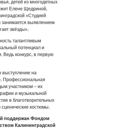
Администрация
вья, детей из многодетных
онлайн
ежит Елене Щедриной,
нинградской «Студией
06.08.2026
и занимается выявлением
ВЛАСТЬ
гает звёзды».
День памяти и
жность талантливым
«Симфония
кальный потенциал и
народов»
. Ведь конкурс, в первую
06.08.2026
ОБЩЕСТВО
о выступление на
Новый настил на
е. Профессиональная
экотропе
дым участником – их
ографии и музыкальной
05.08.2026
стие в благотворительных
и сценические костюмы.
ой поддержан Фондом
ьством Калининградской