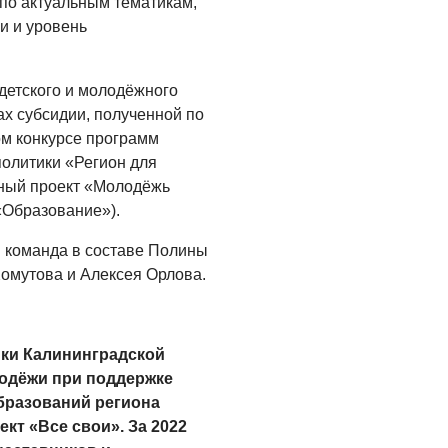
по актуальным тематикам,
Помощь бойцам
и и уровень
05.08.2026
детского и молодёжного
ВЛАСТЬ
х субсидии, полученной по
«Второй старт» для
ом конкурсе программ
ветеранов СВО
олитики «Регион для
05.08.2026
ный проект «Молодёжь
«Образование»).
РАЗЪЯСНЯЕМ
Контракт с новой
 команда в составе Полины
выплатой
омутова и Алексея Орлова.
05.08.2026
ки Калининградской
одёжи при поддержке
разований региона
ект «Все свои». За 2022