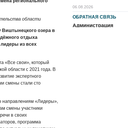
смена регионального
06.08.2026
ОБРАТНАЯ СВЯЗЬ
ительства области
Администрация
у Виштынецкого озера в
онлайн
одёжного отдыха
06.08.2026
лидеры из всех
ВЛАСТЬ
День памяти и
а «Все свои», который
«Симфония
ой области с 2021 года. В
народов»
звитие экспертного
06.08.2026
и смены стали сто
ОБЩЕСТВО
Новый настил на
по направлениям «Лидеры»,
экотропе
гам смены участники
речи в своих
05.08.2026
заторов, программа
ОБЩЕСТВО