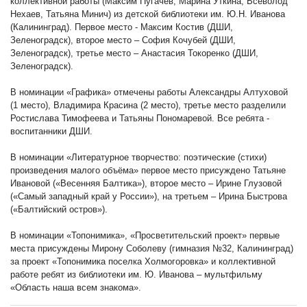
коллективной работы (Максим Пугачев, Марина Уткина, Всеволод
Нехаев, Татьяна Минич) из детской библиотеки им. Ю.Н. Иванова
(Калининград). Первое место - Максим Костив (ДШИ,
Зеленоградск), второе место – София Кочубей (ДШИ,
Зеленоградск), третье место – Анастасия Токоренко (ДШИ,
Зеленоградск).
В номинации «Графика» отмечены работы Александры Алтуховой
(1 место), Владимира Красина (2 место), третье место разделили
Ростислава Тимофеева и Татьяны Пономаревой. Все ребята -
воспитанники ДШИ.
В номинации «Литературное творчество: поэтические (стихи)
произведения малого объёма» первое место присуждено Татьяне
Ивановой («Весенняя Балтика»), второе место – Ирине Глузовой
(«Самый западный край у России»), на третьем – Ирина Быстрова
(«Балтийский остров»).
В номинации «Топонимика», «Просветительский проект» первые
места присуждены Мирону Соболеву (гимназия №32, Калининград)
за проект «Топонимика поселка Холмогоровка» и коллективной
работе ребят из библиотеки им. Ю. Иванова – мультфильму
«Область наша всем знакома».