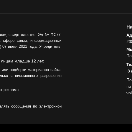
На
юз», свидетельство: Эл № ФС77-
Ад
в сфере связи, информационных
23
 07 июля 2021 года. Учредитель:
Мы
По
 лицам младше 12 лет.
Те
 или подборки материалов сайта,
8 
лько с письменного разрешения
По
по
ах рекламы.
vo
влять сообщения по электронной