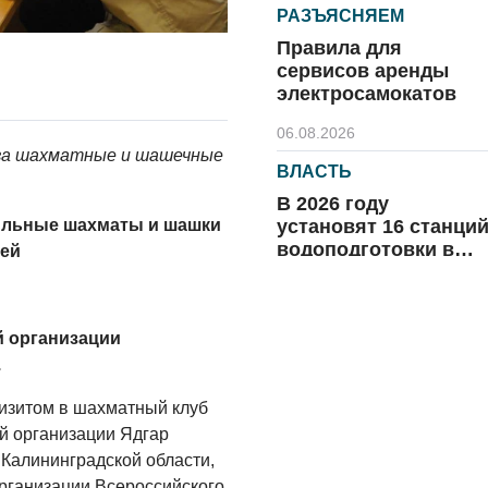
РАЗЪЯСНЯЕМ
Правила для
сервисов аренды
электросамокатов
06.08.2026
 за шахматные и шашечные
ВЛАСТЬ
В 2026 году
установят 16 станци
ильные шахматы и шашки
водоподготовки в
дей
посёлках области
06.08.2026
ВЛАСТЬ
й организации
Новый учебный год 
.
готовность к
отопительному
изитом в шахматный клуб
сезону
й организации Ядгар
06.08.2026
 Калининградской области,
РАЗЪЯСНЯЕМ
рганизации Всероссийского