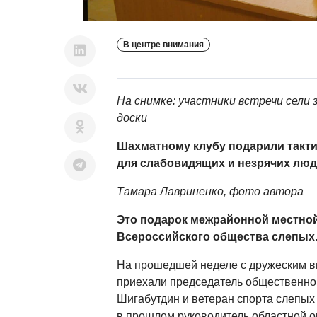
В центре внимания
На снимке: у
частники встречи сели
доски
Шахматному клубу подарили такт
для слабовидящих и незрячих лю
Тамара Лавриненко, фото автора
Это подарок межрайонной местно
Всероссийского общества слепых
На прошедшей неделе с дружеским в
приехали председатель общественно
Шигабутдин и ветеран спорта слепых
в прошлом руководитель областной о