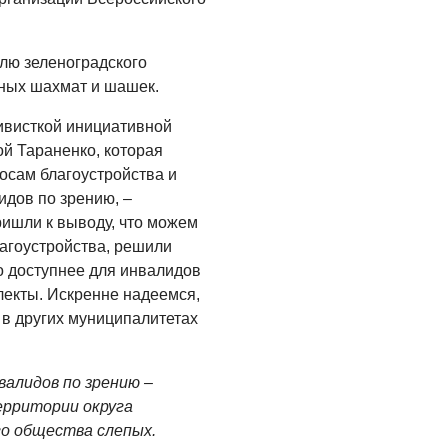
Где хранить
велосипед?
лю зеленоградского
06.08.2026
ьных шахмат и шашек.
ОБРАТНАЯ СВЯЗЬ
тивисткой инициативной
Администрация
й Тараненко, которая
онлайн
осам благоустройства и
идов по зрению, –
06.08.2026
ришли к выводу, что можем
ВЛАСТЬ
лагоустройства, решили
День памяти и
о доступнее для инвалидов
«Симфония
лекты. Искренне надеемся,
народов»
 в других муниципалитетах
06.08.2026
ОБЩЕСТВО
валидов по зрению –
ерритории округа
Новый настил на
го общества слепых.
экотропе