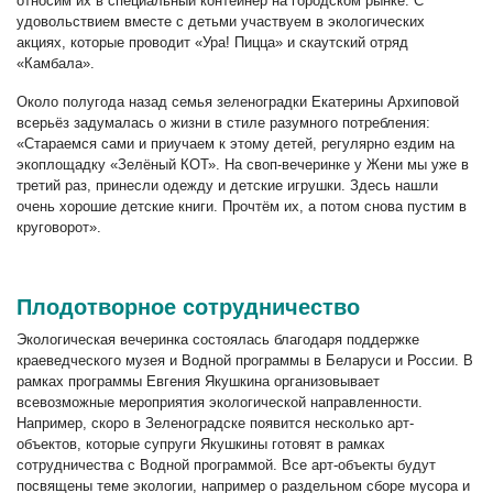
относим их в специальный контейнер на городском рынке. С
удовольствием вместе с детьми участвуем в экологических
акциях, которые проводит «Ура! Пицца» и скаутский отряд
«Камбала».
Около полугода назад семья зеленоградки Екатерины Архиповой
всерьёз задумалась о жизни в стиле разумного потребления:
«Стараемся сами и приучаем к этому детей, регулярно ездим на
экоплощадку «Зелёный КОТ». На своп-вечеринке у Жени мы уже в
третий раз, принесли одежду и детские игрушки. Здесь нашли
очень хорошие детские книги. Прочтём их, а потом снова пустим в
круговорот».
Плодотворное сотрудничество
Экологическая вечеринка состоялась благодаря поддержке
краеведческого музея и Водной программы в Беларуси и России. В
рамках программы Евгения Якушкина организовывает
всевозможные мероприятия экологической направленности.
Например, скоро в Зеленоградске появится несколько арт-
объектов, которые супруги Якушкины готовят в рамках
сотрудничества с Водной программой. Все арт-объекты будут
посвящены теме экологии, например о раздельном сборе мусора и