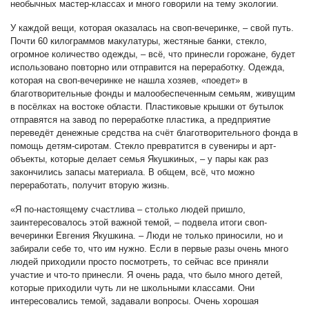
необычных мастер-классах и много говорили на тему экологии.
У каждой вещи, которая оказалась на своп-вечеринке, – свой путь.
Почти 60 килограммов макулатуры, жестяные банки, стекло,
огромное количество одежды, – всё, что принесли горожане, будет
использовано повторно или отправится на переработку. Одежда,
которая на своп-вечеринке не нашла хозяев, «поедет» в
благотворительные фонды и малообеспеченным семьям, живущим
в посёлках на востоке области. Пластиковые крышки от бутылок
отправятся на завод по переработке пластика, а предприятие
переведёт денежные средства на счёт благотворительного фонда в
помощь детям-сиротам. Стекло превратится в сувениры и арт-
объекты, которые делает семья Якушкиных, – у пары как раз
закончились запасы материала. В общем, всё, что можно
переработать, получит вторую жизнь.
«Я по-настоящему счастлива – столько людей пришло,
заинтересовалось этой важной темой, – подвела итоги своп-
вечеринки Евгения Якушкина. – Люди не только приносили, но и
забирали себе то, что им нужно. Если в первые разы очень много
людей приходили просто посмотреть, то сейчас все приняли
участие и что-то принесли. Я очень рада, что было много детей,
которые приходили чуть ли не школьными классами. Они
интересовались темой, задавали вопросы. Очень хорошая