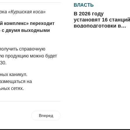
ВЛАСТЬ
рка «Куршская коса»
В 2026 году
установят 16 станци
ый комплекс» переходит
водоподготовки в
– с двумя выходными
посёлках области
06.08.2026
ВЛАСТЬ
 получить справочную
Новый учебный год 
ю продукцию можно будет
готовность к
30.
отопительному
сезону
ных каникул.
06.08.2026
азмещаться на
РАЗЪЯСНЯЕМ
ьных сетях.
Где хранить
велосипед?
06.08.2026
Вперед
ОБРАТНАЯ СВЯЗЬ