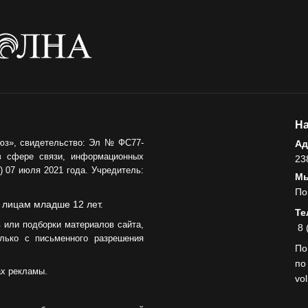
Администрация
онлайн
06.08.2026
ВЛАСТЬ
День памяти и
«Симфония
народов»
На
06.08.2026
юз», свидетельство: Эл № ФС77-
Ад
в сфере связи, информационных
23
ОБЩЕСТВО
 07 июля 2021 года. Учредитель:
Мы
Новый настил на
По
экотропе
 лицам младше 12 лет.
Те
 или подборки материалов сайта,
05.08.2026
8 
лько с письменного разрешения
По
по
ах рекламы.
vo