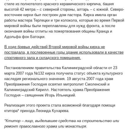
стиле из полнотелого красного керамического кирпича, башня
высотой 42 метра – с северной стороны, алтарь – с южной. Северо-
восточнее кирхи был построен дом пастора. Кирха имела орган
работы мастера Терлецки и три колокола, которые во время Первой
мировой войны были переплавлены для нужд фронта, а после
окончания войны отлиты на пожертвования общины Кранца и
Адольфа фон Батоцки.
В ходе боевых действий Второй мировой войны кирха не
пострадала, в послевоенные годы здание использовали в качестве
спортивного зала и складского помещения.
Постановлением правительства Калининградской области от 23
марта 2007 года №132 кирха получила статус объекта культурного
наследия регионального значения. 19 августа 2007 года храм
Преображения Господня освятил митрополит Смоленский и
Калининградский Кирилл. Настоятель храма Преображения
Господня – священник Игорь Ильницкий.
Реализация этого проекта стала возможной благодаря помощи
ктитора* прихода Леонида Кухарева.
*
Ктитор
–
лицо, выделившее средства на строительство или
ремонт православного храма или монастыря
.