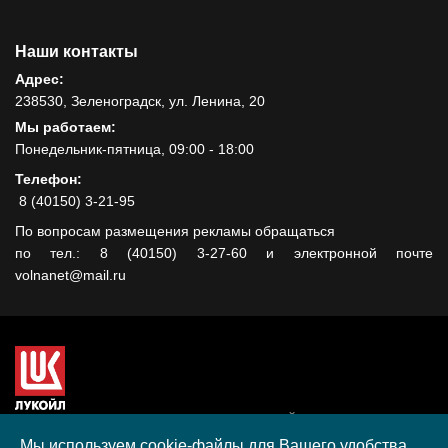
Наши контакты
Адрес:
238530, Зеленоградск, ул. Ленина, 20
Мы работаем:
Понедельник-пятница, 09:00 - 18:00
Телефон:
8 (40150) 3-21-95
По вопросам размещения рекламы обращаться
по тел.: 8 (40150) 3-27-60 и электронной почте
volnanet@mail.ru
Сайт создан при поддержке ООО "ЛУКОЙЛ-КМН" на средства
гранта, полученного в рамках XIII Конкурса социальных и
Мы используем cookie-файлы для Вашего удобства