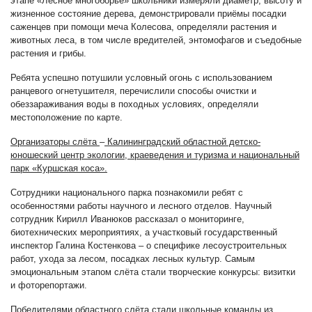
этапе «Лесное многоборье» школьники измеряли диаметр, высоту и
жизненное состояние дерева, демонстрировали приёмы посадки
саженцев при помощи меча Колесова, определяли растения и
животных леса, в том числе вредителей, энтомофагов и съедобные
растения и грибы.
Ребята успешно потушили условный огонь с использованием
ранцевого огнетушителя, перечислили способы очистки и
обеззараживания воды в походных условиях, определяли
местоположение по карте.
Организаторы слёта
–
Калининградский областной детско-
юношеский центр экологии, краеведения и туризма и национальный
парк «Куршская коса».
Сотрудники национального парка познакомили ребят с
особенностями работы научного и лесного отделов. Научный
сотрудник Кирилл Иванюков рассказал о мониторинге,
биотехнических мероприятиях, а участковый государственный
инспектор Галина Костенкова – о специфике лесоустроительных
работ, ухода за лесом, посадках лесных культур. Самым
эмоциональным этапом слёта стали творческие конкурсы: визитки
и фоторепортажи.
Победителями областного слёта стали школьные команды из