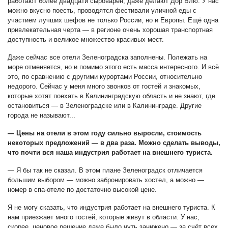
работают более двадцати
сыроварен, даже
делают Дор Блю
. У нас
можно вкусно поесть, проводятся фестивали уличной еды с
участием лучших шефов не только России, но и Европы. Ещё одна
привлекательная черта — в регионе очень хорошая транспортная
доступность и великое множество красивых мест.
Даже сейчас все отели Зеленоградска заполнены. Полежать на
море отменяется, но и помимо этого есть масса интересного. И всё
это, по сравнению с другими курортами
России
, относительно
недорого. Сейчас у меня много звонков от гостей и знакомых,
которые хотят поехать в Калининградскую область и не знают, где
остановиться — в Зеленоградске или в Калининграде. Другие
города не называют...
— Цены на отели в этом году сильно выросли, стоимость
некоторых предложений — в два раза. Можно сделать выводы,
что почти вся наша индустрия работает на внешнего туриста.
— Я бы так не сказал. В этом плане Зеленоградск отличается
большим выбором — можно забронировать хостел, а можно —
номер в спа-отеле по достаточно высокой цене.
Я не могу сказать, что индустрия работает на внешнего туриста. К
нам приезжает много гостей, которые живут в области. У нас,
скорее, ценовое решение даже было чуть занижено — за счёт всех