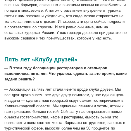
внешних барьеров, связанных с высокими ценами на авиабилеты, и
погоды в межсезонье. А потом
с развитием внутреннего туризма
гости
к нам
поехали и убедились, что сюда можно
отправиться
не
только за
пляжным отдыхом
. И, скорее, эти цены сейчас подросли
в соответствии со спросом. И всё равно они ниже, чем на
остальных курортах России. У нас гораздо дешевле при достаточно
высоком сервисе и тех преимуществах, которые у нас есть.
Пять лет «Клубу друзей»
— В этом году Ассоциации рестораторов и отельеров
исполнилось пять лет. Что удалось сделать за это время, какие
задачи решить?
— Ассоциация за пять лет стала чем-то вроде клуба друзей. Мы
все друг друга знаем, все друг другу помогаем, у нас единая цель
и задача — сделать наш городской округ самым гостеприимным в
Калининградской области. Мы единомышленники и хотим, чтобы к
нам приезжало больше гостей. Сейчас
у нас
открываются новые
объекты гостеприимства,
кафе и рестораны,
ёмкость рынка
это
позволяет и всем хватает места. Зарплаты сотрудников, занятых в
туристической сфере, выросли
более чем на
50 процентов по