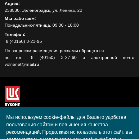
Адрес:
238530, Зеленоградск, ул. Ленина, 20
Мы работаем:
Понедельник-пятница, 09:00 - 18:00
Телефон:
8 (40150) 3-21-95
По вопросам размещения рекламы обращаться
по тел.: 8 (40150) 3-27-60 и электронной почте
volnanet@mail.ru
Сайт создан при поддержке ООО "ЛУКОЙЛ-КМН" на средства
гранта, полученного в рамках XIII Конкурса социальных и
Мы используем cookie-файлы для Вашего удобства
культурных проектов ПАО "ЛУКОЙЛ" на территории
пользования сайтом и повышения качества
Калининградской области в 2020 году
рекомендаций. Продолжая использовать этот сайт, вы
Согласие на обработку персональных данных