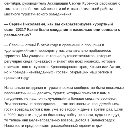
сентября, руководитель Ассоциации Сергей Куренков рассказал о
том, как прошёл летний сезон, и об итогах пятилетней работы
местного туристического объединения.
— Сергей Николаевич, как вы охарактеризуете курортный
сезон-2021? Какие были ожидания и насколько они совпали с
реальностью?
— Сезон — огонь! В этом году в сравнении с прошлым и
«допандемийным» периодом у нас значительно прибавилось
туристов. Мы увидели не только путешественников, которые
регулярно сюда приезжают и знают обо всех нюансах, которые
отличают нас от курортов Краснодарского края, Крыма или Алтая,
но и прежде «неизведанных» гостей, открывших наш регион в
прошлом году.
Изначально ожидания в туристическом сообществе были несколько
пессимистичны — дескать, турист, который приехал к нам в
пандемию, не наш, он «случайный» и больше сюда не вернётся.
Эти прогнозы не оправдались — так называемые «пандемийные»
гости возвращаются к нам уже во второй и даже в третий раз. Если
в 2020 году эти люди по большому счёту не знали, куда они едут,
то теперь они целенаправленно возвращаются в Зеленоградск.
Наши гости предпочитают расслабленный «дзен» отдых.