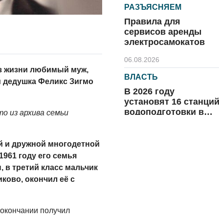
РАЗЪЯСНЯЕМ
Правила для
сервисов аренды
электросамокатов
06.08.2026
 из жизни любимый муж,
ВЛАСТЬ
 дедушка Феликс Зигмо
В 2026 году
установят 16 станци
водоподготовки в
о из архива семьи
посёлках области
06.08.2026
й и дружной многодетной
ВЛАСТЬ
1961 году его семья
Новый учебный год 
, в третий класс мальчик
готовность к
ково, окончил её с
отопительному
сезону
06.08.2026
 окончании получил
РАЗЪЯСНЯЕМ