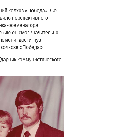
ний колхоз «Победа». Со
вило перспективного
ика-осеменатора.
юбию он смог значительно
лемени, достигнув
 колхозе «Победа».
Ударник коммунистического