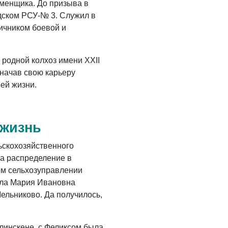
менщика. До призыва в
Где хранить
дском РСУ-№ 3. Служил в
велосипед?
ичником боевой и
06.08.2026
ОБРАТНАЯ СВЯЗЬ
 родной колхоз имени ХХII
 начав свою карьеру
Администрация
онлайн
оей жизни.
06.08.2026
ВЛАСТЬ
 жизнь
День памяти и
ьскохозяйственного
«Симфония
народов»
а распределение в
ом сельхозуправлении
06.08.2026
ила Мария Ивановна
ОБЩЕСТВО
ельниково. Да получилось,
Новый настил на
экотропе
линскене, с Феликсом была