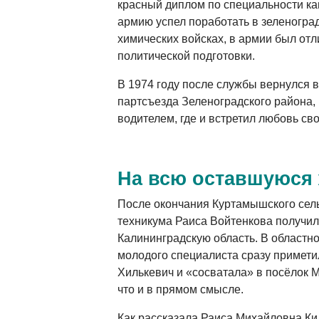
красный диплом по специальности ка
армию успел поработать в зеленогра
химических войсках, в армии был отл
политической подготовки.
В 1974 году после службы вернулся в
партсъезда Зеленоградского района,
водителем, где и встретил любовь св
На всю оставшуюся
После окончания Куртамышского сел
техникума Раиса Войтенкова получил
Калининградскую область. В областн
молодого специалиста сразу примет
Хилькевич и «сосватала» в посёлок М
что и в прямом смысле.
Как рассказала Раиса Михайловна Ки