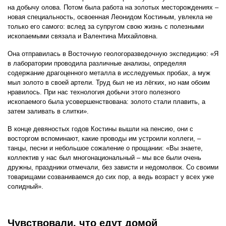
на добычу олова. Потом была работа на золотых месторождениях –
новая специальность, освоенная Леонидом Костиным, увлекла не
только его самого: вслед за супругом свою жизнь с полезными
ископаемыми связала и Валентина Михайловна.
Она отправилась в Восточную геологоразведочную экспедицию: «Я
в лаборатории проводила различные анализы, определяя
содержание драгоценного металла в исследуемых пробах, а муж
мыл золото в своей артели. Труд был не из лёгких, но нам обоим
нравилось. При нас технология добычи этого полезного
ископаемого была усовершенствована: золото стали плавить, а
затем заливать в слитки».
В конце девяностых годов Костины вышли на пенсию, они с
восторгом вспоминают, какие проводы им устроили коллеги, –
танцы, песни и небольшое сожаление о прощании: «Вы знаете,
коллектив у нас был многонациональный – мы все были очень
дружны, праздники отмечали, без зависти и недомолвок. Со своими
товарищами созваниваемся до сих пор, а ведь возраст у всех уже
солидный».
Чувствовали, что едут домой