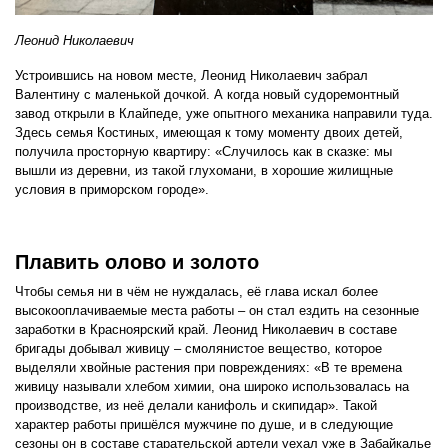
Леонид Николаевич
Устроившись на новом месте, Леонид Николаевич забрал
Валентину с маленькой дочкой. А когда новый судоремонтный
завод открыли в Клайпеде, уже опытного механика направили туда.
Здесь семья Костиных, имеющая к тому моменту двоих детей,
получила просторную квартиру: «Случилось как в сказке: мы
вышли из деревни, из такой глухомани, в хорошие жилищные
условия в приморском городе».
Плавить олово и золото
Чтобы семья ни в чём не нуждалась, её глава искал более
высокооплачиваемые места работы – он стал ездить на сезонные
заработки в Красноярский край. Леонид Николаевич в составе
бригады добывал живицу – смолянистое вещество, которое
выделяли хвойные растения при повреждениях: «В те времена
живицу называли хлебом химии, она широко использовалась на
производстве, из неё делали канифоль и скипидар». Такой
характер работы пришёлся мужчине по душе, и в следующие
сезоны он в составе старательской артели уехал уже в Забайкалье