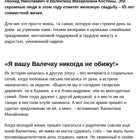
Леонид Николаевич и Валентина Михайловна Костины. Эти
скромные люди в этом году отметят железную свадьбу – 65 лет
совместной жизни.
Для них это просто жизнь, та самая, которую они строили день за
днём: за утренним чаем, тихими вечерами и шумными семейными
праздниками, молчаливой поддержкой в трудную минуту и
радостью, умноженной надвое.
«Я вашу Валечку никогда не обижу!»
Их история началась в другую эпоху – без интернета и социальных
сетей, когда любовные письма писались от руки, а встречи
назначались за неделю. «Выросли мы в соседних татарских
деревнях: он в Казанке, а я в Александровке, оба из многодетных
семей. Лёня тогда дружил с другой девушкой, а я место им на
танцах в местном клубе занимала. А вот после армии пришёл и
сделал предложение не ей, а мне», – вспоминает Валентина
Михайловна.
Когда молодой жених пришёл свататься к родителям совсем ещё
юной Валентины, её мама не могла сдержать слёз – так жаль было
восемнадцатилетнюю дочь отдавать замуж. Но уверенный в своём