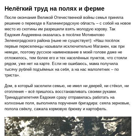
Нелёгкий труд на полях и ферме
После окончания Великой Отечественной войны семья приняла
решение о переезде в Калининградскую область – с собой на новое
место из скотины им разрешили взять молодую корову. Так
Евдокия Андреевна оказалась в посёлке Мотивилово
Зеленоградского района (ныне не существует): «Наш посёлок
первые переселенцы называли исключительно Маганен, как при
немцах, поэтому русское наименование в моей голове даже не
отложилось, тем более его и тех населённых пунктов, что стояли
рядом, уже нет на карте. Если не ошибаюсь, мама получила
тысячу рублей подъёмных на себя, а на нас малолетних – по
триста».
Дом, в который заселили семью, не имел ни дверей, ни стёкол, ни
отопления – всё пришлось восстанавливать своими руками.
Тринадцатилетняя Евдокия сразу отправилась работать на
колхозные поля, выполняла поручения бригадира: сеяла зерновые,
полола свёклу, сажала кормовую брюкву и картофель.