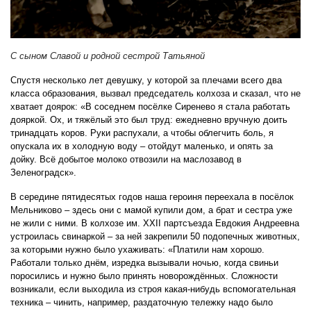
С сыном Славой и родной сестрой Татьяной
Спустя несколько лет девушку, у которой за плечами всего два
класса образования, вызвал председатель колхоза и сказал, что не
хватает доярок: «В соседнем посёлке Сиренево я стала работать
дояркой. Ох, и тяжёлый это был труд: ежедневно вручную доить
тринадцать коров. Руки распухали, а чтобы облегчить боль, я
опускала их в холодную воду – отойдут маленько, и опять за
дойку. Всё добытое молоко отвозили на маслозавод в
Зеленоградск».
В середине пятидесятых годов наша героиня переехала в посёлок
Мельниково – здесь они с мамой купили дом, а брат и сестра уже
не жили с ними. В колхозе им. ХХII партсъезда Евдокия Андреевна
устроилась свинаркой – за ней закрепили 50 подопечных животных,
за которыми нужно было ухаживать: «Платили нам хорошо.
Работали только днём, изредка вызывали ночью, когда свиньи
поросились и нужно было принять новорождённых. Сложности
возникали, если выходила из строя какая-нибудь вспомогательная
техника – чинить, например, раздаточную тележку надо было