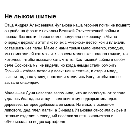
Не лыком шитые
Отца Андрея Алексеевича Чупанова наша героиня почти не помнит:
он ушёл на фронт с началом Великой Отечественной войны и
пропал без вести. Позже семья получила похоронку: «Мы по
очереди держали этот листочек с «чёрной» весточкой и плакали,
оставшись без папы. Маме с нами тремя было нелегко, голодно,
мы помогали ей как могли: я совсем маленькая полола грядки, так
хотелось, чтобы выросло хоть что-то. Как таковой войны в своём
селе Сосновка мы не видели, но когда немцы стали бомбить
Горький – стёкла летели у всех: наши селяне, и стар и млад,
вышли тогда на улицу, плакали и молились Богу, чтобы нас не
застали снаряды».
Маленькая Дуня навсегда запомнила, что не погибнуть от голода
удалось благодаря лыку – волокнистому подкорью молодых
деревьев, которое добывала её мама. Из лыка, в основном
липового, дед плёл лапти, а Зинаида Ивановна относила сырьё и
готовые изделия в соседний посёлок за пять километров и
обменивала на ведро картофеля.