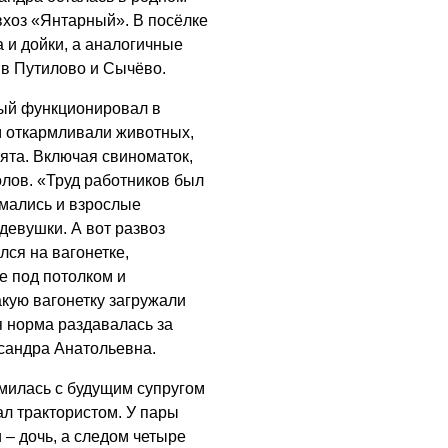
05.08.2026
вхоз «Янтарный». В посёлке
а и дойки, а аналогичные
в Путилово и Сычёво.
рый функционировал в
м откармливали животных,
ята. Включая свиноматок,
олов. «Труд работников был
мались и взрослые
девушки. А вот развоз
ся на вагонетке,
е под потолком и
кую вагонетку загружали
я норма раздавалась за
ксандра Анатольевна.
милась с будущим супругом
л трактористом. У пары
 – дочь, а следом четыре