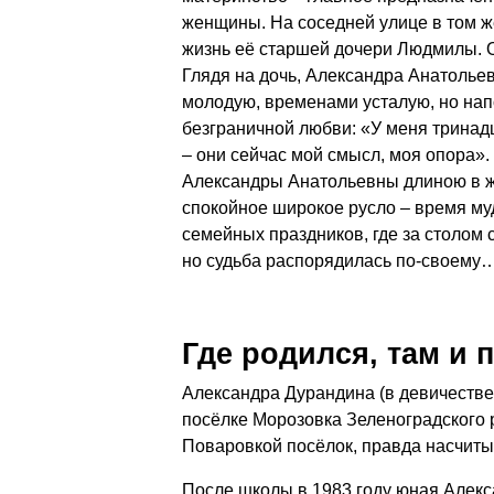
женщины. На соседней улице в том ж
жизнь её старшей дочери Людмилы. 
Глядя на дочь, Александра Анатолье
молодую, временами усталую, но нап
безграничной любви: «У меня тринадц
– они сейчас мой смысл, моя опора».
Александры Анатольевны длиною в ж
спокойное широкое русло – время муд
семейных праздников, где за столом 
но судьба распорядилась по-своему
Где родился, там и 
Александра Дурандина (в девичестве
посёлке Морозовка Зеленоградского 
Поваровкой посёлок, правда насчиты
После школы в 1983 году юная Алекс