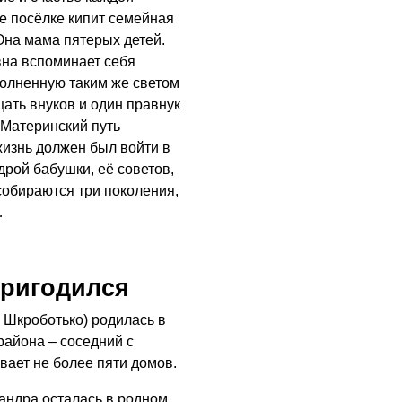
ОБЩЕСТВО
е посёлке кипит семейная
Новый настил на
Она мама пятерых детей.
экотропе
вна вспоминает себя
олненную таким же светом
05.08.2026
ать внуков и один правнук
ОБЩЕСТВО
 Материнский путь
изнь должен был войти в
Помощь бойцам
рой бабушки, её советов,
05.08.2026
собираются три поколения,
…
ВЛАСТЬ
«Второй старт» для
ветеранов СВО
пригодился
05.08.2026
 Шкроботько) родилась в
РАЗЪЯСНЯЕМ
района – соседний с
Контракт с новой
вает не более пяти домов.
выплатой
андра осталась в родном