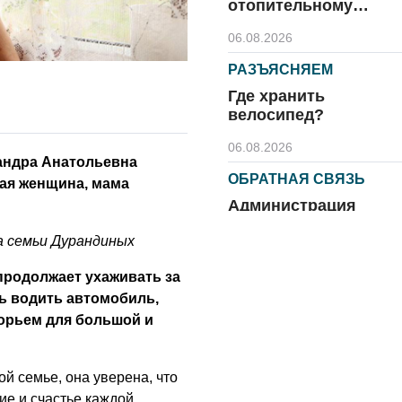
отопительному
сезону
06.08.2026
РАЗЪЯСНЯЕМ
Где хранить
велосипед?
06.08.2026
андра Анатольевна
ОБРАТНАЯ СВЯЗЬ
ая женщина, мама
Администрация
онлайн
а семьи Дурандиных
06.08.2026
 продолжает ухаживать за
ВЛАСТЬ
ь водить автомобиль,
День памяти и
орьем для большой и
«Симфония
народов»
й семье, она уверена, что
06.08.2026
ие и счастье каждой