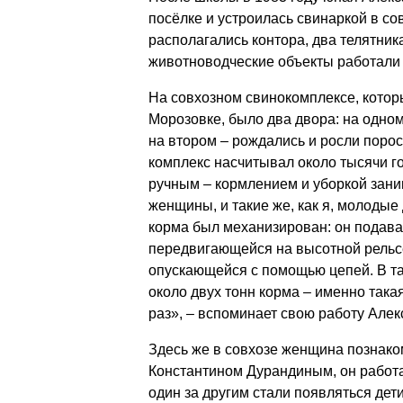
посёлке и устроилась свинаркой в со
располагались контора, два телятник
животноводческие объекты работали 
На совхозном свинокомплексе, кото
Морозовке, было два двора: на одно
на втором – рождались и росли порос
комплекс насчитывал около тысячи г
ручным – кормлением и уборкой зани
женщины, и такие же, как я, молодые 
корма был механизирован: он подавал
передвигающейся на высотной рельс
опускающейся с помощью цепей. В та
около двух тонн корма – именно така
раз», – вспоминает свою работу Але
Здесь же в совхозе женщина познако
Константином Дурандиным, он работа
один за другим стали появляться дети