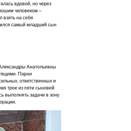
талась вдовой, но через
рошим человеком –
 взять на себя
одился самый младший сын
 Александры Анатольевны
тящими. Парни
сильных, ответственных и
мя трое из пяти сыновей
ь выполнять задачи в зону
ерации.