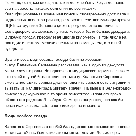
По молодости, казалось, что так и должно быть. Когда делаешь
все на совесть, никаких сомнений не возникает».
Квалифицированная врачебная помощь своевременно достигала и
отдаленных поселков района, регулярно в составе бригады врачей
ЗЦРБ сотрудники Зеленоградского роддома отправлялись в
фельдшерско-акушерские пункты, которых было больше двадцати.
В любую погоду, преодолевая многие километры, в том числе на
лошадях и пешком, медики спешили на помощь тем, кто в ней
нуждался.
Врачи и весь медперсонал всегда были на хорошем
счету. Валентина Сергеевна рассказала, как в одно из дежурств
были тяжелые роды. Не вдаваясь в медицинские термины, скажем,
что такой случай бывает один на тысячу. Валентина Сергеевна
смогла поставить верный диагноз, оценить серьезность ситуации и
вызвать из Калининграда бригаду врачей. На выезд в Зеленоградск
приехала дежурившая в то время заместитель главного врача
областного роддома Л. Гайдук. Осмотрев пациентку, она как бы
невзначай сказала: «Зеленоградск зря не вызовет»...
Люди особого склада
Валентина Сергеевна с особой благодарностью отзывается о своих
коллегах: «У нас был замечательный коллектив. До сих пор с