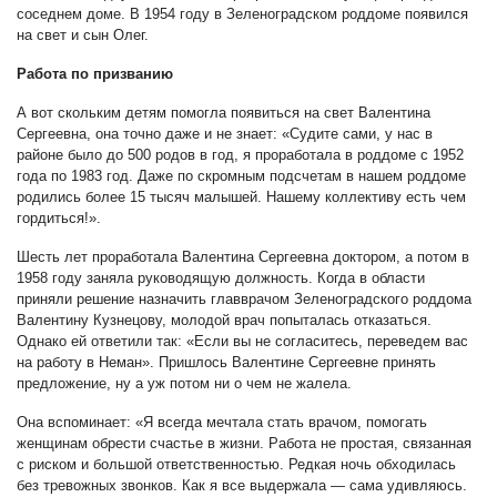
соседнем доме. В 1954 году в Зеленоградском роддоме появился
на свет и сын Олег.
Работа по призванию
А вот скольким детям помогла появиться на свет Валентина
Сергеевна, она точно даже и не знает: «Судите сами, у нас в
районе было до 500 родов в год, я проработала в роддоме с 1952
года по 1983 год. Даже по скромным подсчетам в нашем роддоме
родились более 15 тысяч малышей. Нашему коллективу есть чем
гордиться!».
Шесть лет проработала Валентина Сергеевна доктором, а потом в
1958 году заняла руководящую должность. Когда в области
приняли решение назначить главврачом Зеленоградского роддома
Валентину Кузнецову, молодой врач попыталась отказаться.
Однако ей ответили так: «Если вы не согласитесь, переведем вас
на работу в Неман». Пришлось Валентине Сергеевне принять
предложение, ну а уж потом ни о чем не жалела.
Она вспоминает: «Я всегда мечтала стать врачом, помогать
женщинам обрести счастье в жизни. Работа не простая, связанная
с риском и большой ответственностью. Редкая ночь обходилась
без тревожных звонков. Как я все выдержала — сама удивляюсь.