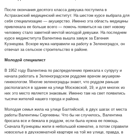
После окончания десятого класса девушка поступила в
Астраханский медицинский институт. На шестом курсе выбрала для
себя специализацию — акушерство. Именно эта область медицины
привлекала ее больше всего — помочь появиться на свет новому
человеку стало заветной мечтой молодой девушки. На последнем
курсе мединститута Валентина вышла замуж за Евгения
Кузнецова. Вскоре мужа направили на работу в Зеленоградск, он
отвечал за сельское строительство в районе.
Молодой специалист
В 1952 году Валентина по распределению приехала к супругу и
начала работать в Зеленоградском роддоме врачом акушером-
гинекологом. Многие зеленоградцы знают, что роддом раньше
располагался в здании на улице Московской, 19, и для многих из
них это место является знаковым. Именно там на свет появились
тысячи жителей нашего города и района.
Молодая семья жила на улице Балтийской, в двух шагах от места
работы Валентины Сергеевны. Что бы ни случилось, Валентина
бросала все и бежала в роддом, если была нужна ее помощь.
Сначала Кузнецовы жили в небольшой комнатке, а потом справили
новоселье в двухкомнатной квартире на той же улице, правда, в