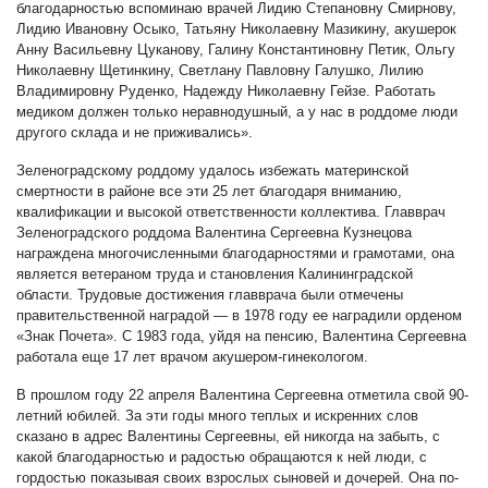
благодарностью вспоминаю врачей Лидию Степановну Смирнову,
Лидию Ивановну Осыко, Татьяну Николаевну Мазикину, акушерок
Анну Васильевну Цуканову, Галину Константиновну Петик, Ольгу
Николаевну Щетинкину, Светлану Павловну Галушко, Лилию
Владимировну Руденко, Надежду Николаевну Гейзе. Работать
медиком должен только неравнодушный, а у нас в роддоме люди
другого склада и не приживались».
Зеленоградскому роддому удалось избежать материнской
смертности в районе все эти 25 лет благодаря вниманию,
квалификации и высокой ответственности коллектива. Главврач
Зеленоградского роддома Валентина Сергеевна Кузнецова
награждена многочисленными благодарностями и грамотами, она
является ветераном труда и становления Калининградской
области. Трудовые достижения главврача были отмечены
правительственной наградой — в 1978 году ее наградили орденом
«Знак Почета». С 1983 года, уйдя на пенсию, Валентина Сергеевна
работала еще 17 лет врачом акушером-гинекологом.
В прошлом году 22 апреля Валентина Сергеевна отметила свой 90-
летний юбилей. За эти годы много теплых и искренних слов
сказано в адрес Валентины Сергеевны, ей никогда на забыть, с
какой благодарностью и радостью обращаются к ней люди, с
гордостью показывая своих взрослых сыновей и дочерей. Она по-