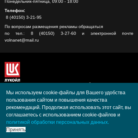
Понедельник-пятница, 09:00 - 18:00
Телефон:
8 (40150) 3-21-95
По вопросам размещения рекламы обращаться
по тел.: 8 (40150) 3-27-60 и электронной почте
volnanet@mail.ru
Сайт создан при поддержке ООО "ЛУКОЙЛ-КМН" на средства
гранта, полученного в рамках XIII Конкурса социальных и
Мы используем cookie-файлы для Вашего удобства
культурных проектов ПАО "ЛУКОЙЛ" на территории
пользования сайтом и повышения качества
Калининградской области в 2020 году
рекомендаций. Продолжая использовать этот сайт, вы
Согласие на обработку персональных данных
соглашаетесь с использованием cookie-файлов и
Разработка, поддержка и продвижение S-Media group
политикой обработки персональных данных.
© 2026 МАУ «Редакция общественно-политической газеты
Принять
«Волна»