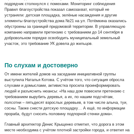
подрядчик столкнулся с помехами. Мониторинг соблюдения
Правил благоустройства показал самозахват, который не
устраняли: детская площадка, зелёные насаждения и другие
элементы благоустройства дома №21 на ул. Потёмкина оказались
обустроены за границей придомовой территории. В управляющую
компанию направили претензию с требованием до 14 сентября в
добровольном порядке освободить муниципальный земельный
участок, это требование УК довела до жильцов.
По слухам и достоверно
От имени жителей домов на заседании инициативной группы
выступила Наталья Котова. С учётом того, что ситуация обросла
слухами и домыслами, активистка просила проинформировать
людей и разъяснить нюансы: «На наш дом повесили претензию с
требованием вырубить деревья, а их, по нашим подсчётам,
полсотни – пятьдесят взрослых деревьев, в том числе алыча, туи,
сосны. Также снести детскую площадку… А ещё, по информации
прораба, будут сносить половину подпорной стенки дома».
Главный архитектор Денис Крыщенко отметил, что дорога в этом
месте необходима с учётом плотной застройки города, и ответил на