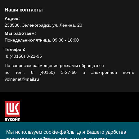
Наши контакты
Адрес:
238530, Зеленоградск, ул. Ленина, 20
Мы работаем:
Понедельник-пятница, 09:00 - 18:00
Телефон:
8 (40150) 3-21-95
По вопросам размещения рекламы обращаться
по тел.: 8 (40150) 3-27-60 и электронной почте
volnanet@mail.ru
Сайт создан при поддержке ООО "ЛУКОЙЛ-КМН" на средства
гранта, полученного в рамках XIII Конкурса социальных и
Мы используем cookie-файлы для Вашего удобства
культурных проектов ПАО "ЛУКОЙЛ" на территории