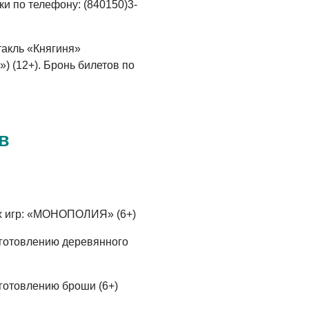
05.08.2026
ки по телефону: (840150)3-
такль «Княгиня»
) (12+). Бронь билетов по
в
х игр: «МОНОПОЛИЯ» (6+)
зготовлению деревянного
зготовлению броши (6+)