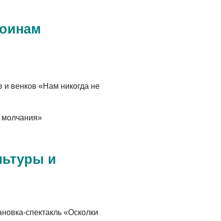
ОБЩЕСТВО
Новый настил на
оинам
экотропе
05.08.2026
ОБЩЕСТВО
Помощь бойцам
 и венков «Нам никогда не
05.08.2026
а молчания»
ВЛАСТЬ
«Второй старт» для
ветеранов СВО
льтуры и
05.08.2026
РАЗЪЯСНЯЕМ
Контракт с новой
выплатой
ановка-спектакль «Осколки