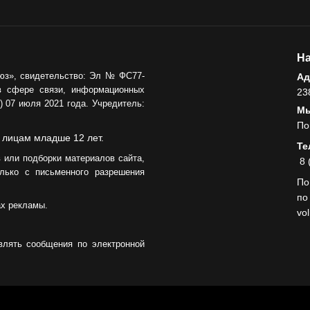
На
юз», свидетельство: Эл № ФС77-
Ад
в сфере связи, информационных
23
 07 июля 2021 года. Учредитель:
Мы
По
 лицам младше 12 лет.
Те
 или подборки материалов сайта,
8 
лько с письменного разрешения
По
по
ах рекламы.
vo
влять сообщения по электронной