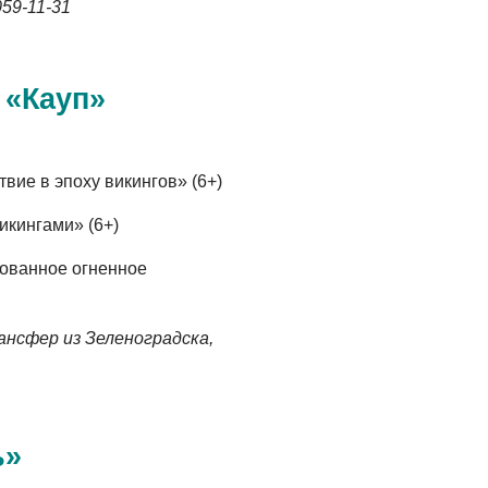
059-11-31
 «Кауп»
вие в эпоху викингов» (6+)
икингами» (6+)
ованное огненное
ансфер из Зеленоградска,
ь»