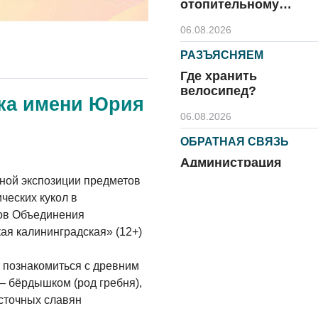
отопительному
сезону
06.08.2026
РАЗЪЯСНЯЕМ
Где хранить
велосипед?
ка имени Юрия
06.08.2026
ОБРАТНАЯ СВЯЗЬ
Администрация
онлайн
ной экспозиции предметов
ческих кукол в
06.08.2026
ров Объединения
ВЛАСТЬ
кая калининградская» (12+)
День памяти и
«Симфония
 познакомиться с древним
народов»
 – бёрдышком (род гребня),
осточных славян
06.08.2026