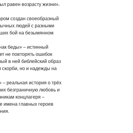
был равен возрасту жизни».
ором создан своеобразный
обычных людей с разными
вших бой на безымянном
нак беды» – истинный
ет не повторять ошибок
ый в ней библейский образ
и скорби, но и надежды на
 – реальная история о трёх
ших безграничную любовь и
никам концлагеря –
те имена главных героев
ния.