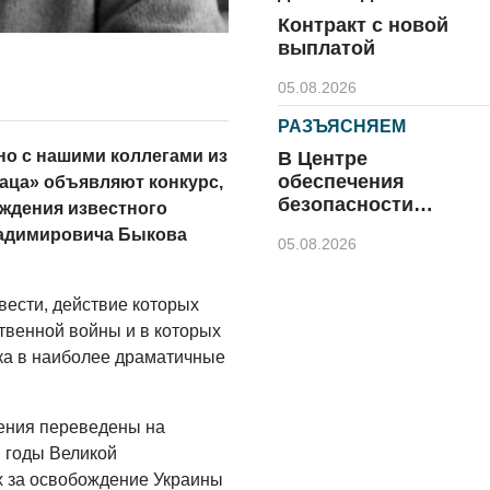
Контракт с новой
выплатой
05.08.2026
РАЗЪЯСНЯЕМ
но с нашими коллегами из
В Центре
обеспечения
аца» объявляют конкурс,
безопасности
ждения известного
напомнили правила
ладимировича Быкова
05.08.2026
безопасного отдыха
КУЛЬТУРА
ести, действие которых
Афиша
твенной войны и в которых
Зеленоградска
ка в наиболее драматичные
04.08.2026
РАЗЪЯСНЯЕМ
дения переведены на
Борьба с
в годы Великой
борщевиком
х за освобождение Украины