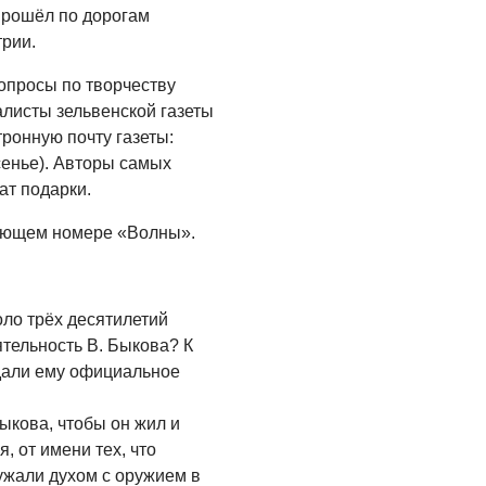
продолжается
прошёл по дорогам
трии.
04.08.2026
СПОРТ
опросы по творчеству
алисты зельвенской газеты
Программа Дня
физкультурника
тронную почту газеты:
сенье). Авторы самых
04.08.2026
ат подарки.
ЗЕМЛЯКИ
ующем номере «Волны».
«Мы радовались, так
как видели результат
своего труда»
оло трёх десятилетий
03.08.2026
тельность В. Быкова? К
О ЧЕМ ПИСАЛА ГАЗЕТА
 дали ему официальное
По страницам
архивных газет
ыкова, чтобы он жил и
, от имени тех, что
03.08.2026
жали духом с оружием в